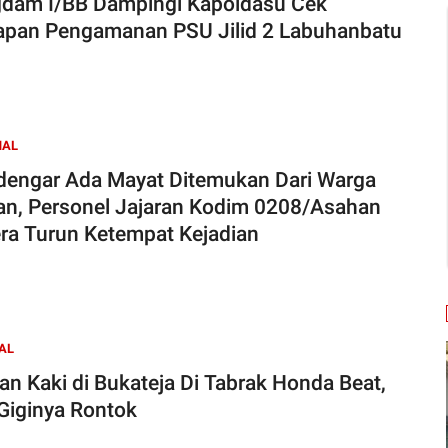
dam I/BB Dampingi Kapoldasu Cek
apan Pengamanan PSU Jilid 2 Labuhanbatu
NAL
engar Ada Mayat Ditemukan Dari Warga
an, Personel Jajaran Kodim 0208/Asahan
ra Turun Ketempat Kejadian
AL
lan Kaki di Bukateja Di Tabrak Honda Beat,
Giginya Rontok