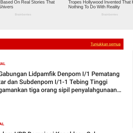
Tunjukkan semua
NAL
Gabungan Lidpamfik Denpom I/1 Pematang
tar dan Subdenpom I/1-1 Tebing Tinggi
amankan tiga orang sipil penyalahgunaan
otika jenis sabu-sabu
AL