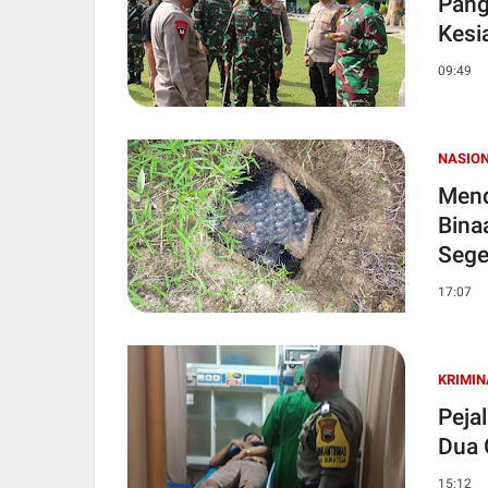
Pang
Kesi
09:49
NASIO
Mend
Bina
Sege
17:07
KRIMIN
Peja
Dua 
15:12