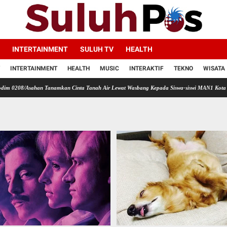
INTERTAINMENT
SULUH TV
HEALTH
INTERTAINMENT
HEALTH
MUSIC
INTERAKTIF
TEKNO
WISATA
sahan Tanamkan Cinta Tanah Air Lewat Wasbang Kepada Siswa-siswi MAN1 Kota Tanjung Bal