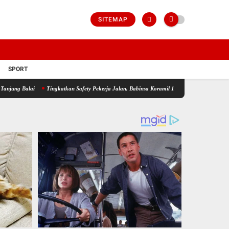
SITEMAP
SPORT
ai
Tingkatkan Safety Pekerja Jalan, Babinsa Koramil 17/DB Kodim 0208/Asahan Gelar