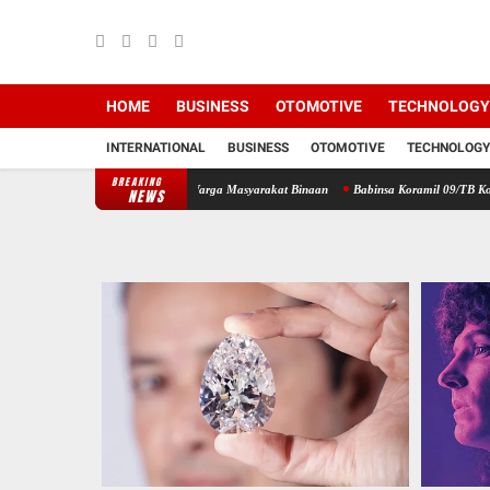
HOME
BUSINESS
OTOMOTIVE
TECHNOLOGY
INTERNATIONAL
BUSINESS
OTOMOTIVE
TECHNOLOGY
BREAKING
mi Lewat Komsos Dengan Warga Masyarakat Binaan
Babinsa Koramil 09/TB Kodim 0208/A
NEWS