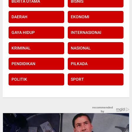
BERITA UTAMA
BISNIS
DAERAH
EKONOMI
GAYA HIDUP
INTERNASIONAl
KRIMINAL
NASIONAL
PENDIDIKAN
PILKADA
POLITIK
SPORT