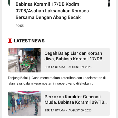
Babinsa Koramil 17/DB Kodim
0208/Asahan Laksanakan Komsos
Bersama Dengan Abang Becak
20:55
LATEST NEWS
Cegah Balap Liar dan Korban
Jiwa, Babinsa Koramil 17/DB
Kodim 0208/Asahan Gelar
BERITA UTAMA
-
AUGUST 09, 2026
Komsos Tegur Pengendara dan
Serap Informasi Warga
Tanjung Balai | Guna menciptakan ketertiban dan keselamatan di
jalan raya, dalam kesempatan ini seperti yang dilakukan...
Perkokoh Karakter Generasi
Muda, Babinsa Koramil 09/TB
Kodim 0208/Asahan Rangkul
BERITA UTAMA
-
AUGUST 09, 2026
Pelajar dan Mahasiswa Lewat