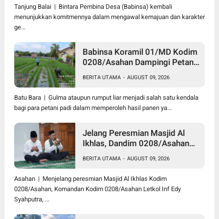
Wasbang
Tanjung Balai | Bintara Pembina Desa (Babinsa) kembali
menunjukkan komitmennya dalam mengawal kemajuan dan karakter
ge...
Babinsa Koramil 01/MD Kodim
0208/Asahan Dampingi Petani
Merawat Tanaman Padi Dengan
BERITA UTAMA
-
AUGUST 09, 2026
Bersihkan Gulma
Batu Bara | Gulma ataupun rumput liar menjadi salah satu kendala
bagi para petani padi dalam memperoleh hasil panen ya...
Jelang Peresmian Masjid Al
Ikhlas, Dandim 0208/Asahan
Gelar Dzikir dan Doa Bersama
BERITA UTAMA
-
AUGUST 09, 2026
serta Santuni Anak Yatim
Asahan | Menjelang peresmian Masjid Al Ikhlas Kodim
0208/Asahan, Komandan Kodim 0208/Asahan Letkol Inf Edy
Syahputra, ...