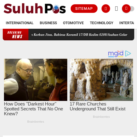
SITEMAP
INTERNATIONAL
BUSINESS
OTOMOTIVE
TECHNOLOGY
INTERTAI
BREAKING
Liar dan Korban Jiwa, Babinsa Koramil 17/DB Kodim 0208/Asahan Gelar Komsos Tegur Penge
NEWS