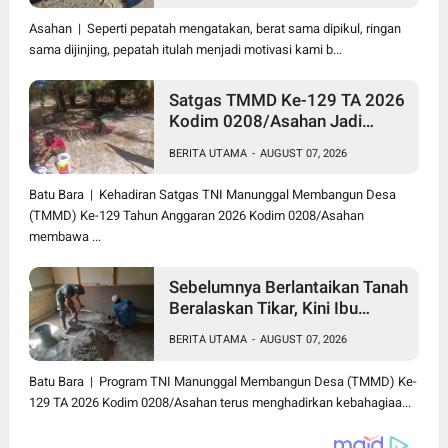
Asahan | Seperti pepatah mengatakan, berat sama dipikul, ringan
sama dijinjing, pepatah itulah menjadi motivasi kami b...
Satgas TMMD Ke-129 TA 2026
Kodim 0208/Asahan Jadi
Solusi Renovasi Mushollah Al
BERITA UTAMA
-
AUGUST 07, 2026
Maghribi yang Mulai Rapuh
Batu Bara | Kehadiran Satgas TNI Manunggal Membangun Desa
(TMMD) Ke-129 Tahun Anggaran 2026 Kodim 0208/Asahan
membawa ...
Sebelumnya Berlantaikan Tanah
Beralaskan Tikar, Kini Ibu
Paijem Nikmati Lantai Rumah
BERITA UTAMA
-
AUGUST 07, 2026
yang Layak Berkat Satgas
TMMD Ke-129 Kodim
Batu Bara | Program TNI Manunggal Membangun Desa (TMMD) Ke-
0208/Asahan
129 TA 2026 Kodim 0208/Asahan terus menghadirkan kebahagiaa...