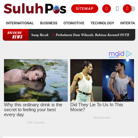
SITEMAP
INTERNATIONAL
BUSINESS
OTOMOTIVE
TECHNOLOGY
INTERTAI
BREAKING
Dengan Abang Becak
Perbaharui Data Wilayah, Babinsa Koramil 09/TB Kodim 0208/Asaha
NEWS