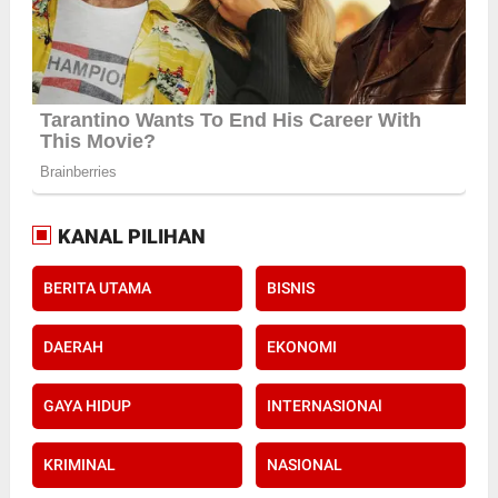
KANAL PILIHAN
BERITA UTAMA
BISNIS
DAERAH
EKONOMI
GAYA HIDUP
INTERNASIONAl
KRIMINAL
NASIONAL