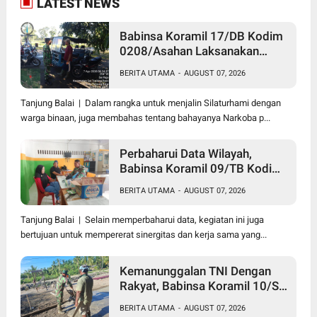
LATEST NEWS
Babinsa Koramil 17/DB Kodim
0208/Asahan Laksanakan
Komsos Bersama Dengan
BERITA UTAMA
-
AUGUST 07, 2026
Abang Becak
Tanjung Balai | Dalam rangka untuk menjalin Silaturhami dengan
warga binaan, juga membahas tentang bahayanya Narkoba p...
Perbaharui Data Wilayah,
Babinsa Koramil 09/TB Kodim
0208/Asahan Gelar Pul Data
BERITA UTAMA
-
AUGUST 07, 2026
Ter Di Kantor Kelurahan
Tanjung Balai | Selain memperbaharui data, kegiatan ini juga
bertujuan untuk mempererat sinergitas dan kerja sama yang...
Kemanunggalan TNI Dengan
Rakyat, Babinsa Koramil 10/SK
Kodim 0208/Asahan Bantu
BERITA UTAMA
-
AUGUST 07, 2026
(Cor) Bangun Rumah Warga