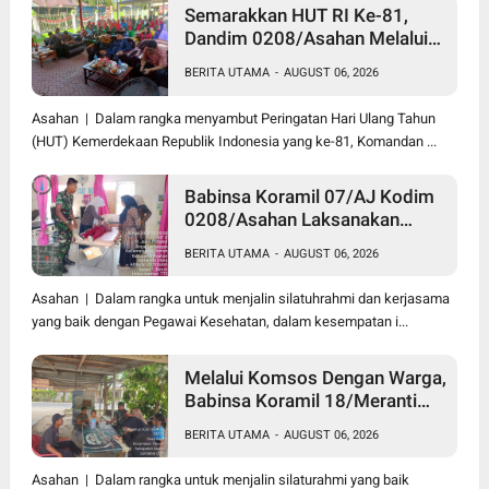
Semarakkan HUT RI Ke-81,
Dandim 0208/Asahan Melalui
Danramil Hadiri Aksi Donor
BERITA UTAMA
-
AUGUST 06, 2026
Darah di Kantor Kemenag
Asahan
Asahan | Dalam rangka menyambut Peringatan Hari Ulang Tahun
(HUT) Kemerdekaan Republik Indonesia yang ke-81, Komandan ...
Babinsa Koramil 07/AJ Kodim
0208/Asahan Laksanakan
Pendataan Stunting Dengan
BERITA UTAMA
-
AUGUST 06, 2026
Pegawai Kesehatan Di
Puskesmas
Asahan | Dalam rangka untuk menjalin silatuhrahmi dan kerjasama
yang baik dengan Pegawai Kesehatan, dalam kesempatan i...
Melalui Komsos Dengan Warga,
Babinsa Koramil 18/Meranti
Kodim 0208/Asahan Himbau
BERITA UTAMA
-
AUGUST 06, 2026
Jaga ebersihan Dan Kamtibmas
Asahan | Dalam rangka untuk menjalin silaturahmi yang baik