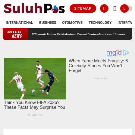
SITEMAP
INTERNATIONAL
BUSINESS
OTOMOTIVE
TECHNOLOGY
INTERTAI
BREAKING
ramil 18/Meranti Kodim 0208/Asahan Pererat Silaturahmi Lewat Komsos Dengan Warga Masy
NEWS