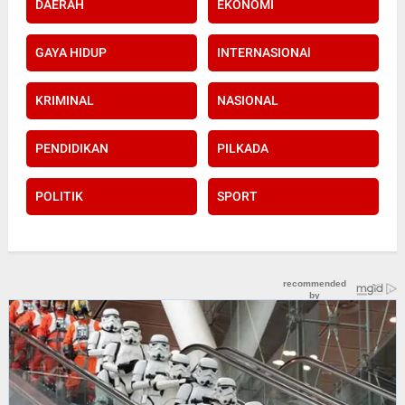
DAERAH
EKONOMI
GAYA HIDUP
INTERNASIONAl
KRIMINAL
NASIONAL
PENDIDIKAN
PILKADA
POLITIK
SPORT