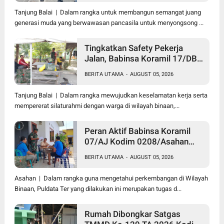
Kota Tanjung Balai
Tanjung Balai | Dalam rangka untuk membangun semangat juang
generasi muda yang berwawasan pancasila untuk menyongsong ...
Tingkatkan Safety Pekerja
Jalan, Babinsa Koramil 17/DB
Kodim 0208/Asahan Gelar
BERITA UTAMA
-
AUGUST 05, 2026
Komsos Bersama Tim
Pemotong Rumput Dinas PU
Tanjung Balai | Dalam rangka mewujudkan keselamatan kerja serta
mempererat silaturahmi dengan warga di wilayah binaan,...
Peran Aktif Babinsa Koramil
07/AJ Kodim 0208/Asahan
Laksanakan Pul Data Ter Di
BERITA UTAMA
-
AUGUST 05, 2026
Kantor Desa Air Joman
Asahan | Dalam rangka guna mengetahui perkembangan di Wilayah
Binaan, Puldata Ter yang dilakukan ini merupakan tugas d...
Rumah Dibongkar Satgas