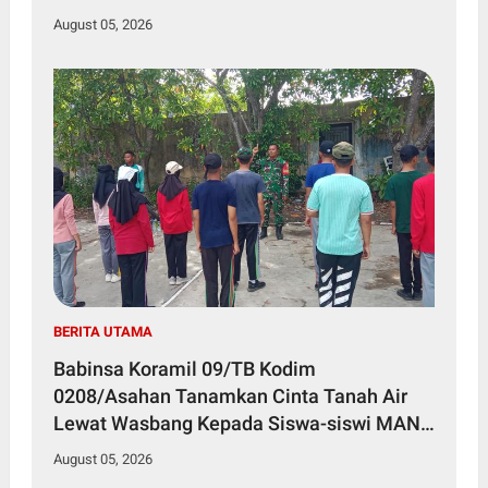
August 05, 2026
BERITA UTAMA
Babinsa Koramil 09/TB Kodim
0208/Asahan Tanamkan Cinta Tanah Air
Lewat Wasbang Kepada Siswa-siswi MAN1
Kota Tanjung Balai
August 05, 2026