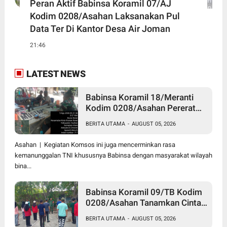
Peran Aktif Babinsa Koramil 07/AJ
Kodim 0208/Asahan Laksanakan Pul
Data Ter Di Kantor Desa Air Joman
21:46
LATEST NEWS
Babinsa Koramil 18/Meranti
Kodim 0208/Asahan Pererat
Silaturahmi Lewat Komsos
BERITA UTAMA
-
AUGUST 05, 2026
Dengan Warga Masyarakat
Binaan
Asahan | Kegiatan Komsos ini juga mencerminkan rasa
kemanunggalan TNI khususnya Babinsa dengan masyarakat wilayah
bina...
Babinsa Koramil 09/TB Kodim
0208/Asahan Tanamkan Cinta
Tanah Air Lewat Wasbang
BERITA UTAMA
-
AUGUST 05, 2026
Kepada Siswa-siswi MAN1