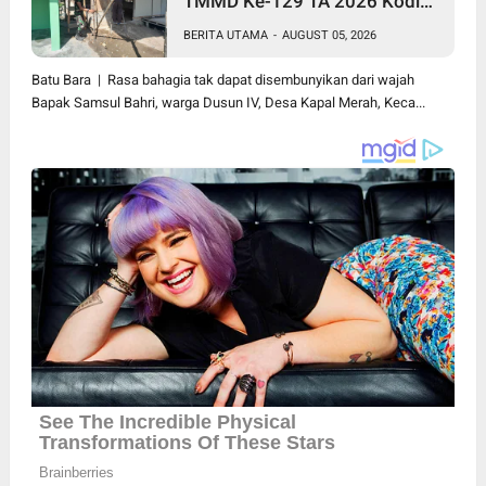
TMMD Ke-129 TA 2026 Kodim
0208/Asahan, Bapak Samsul
BERITA UTAMA
-
AUGUST 05, 2026
Bahri Bahagia Impiannya Miliki
Rumah Layak Huni Segera
Batu Bara | Rasa bahagia tak dapat disembunyikan dari wajah
Terwujud
Bapak Samsul Bahri, warga Dusun IV, Desa Kapal Merah, Keca...