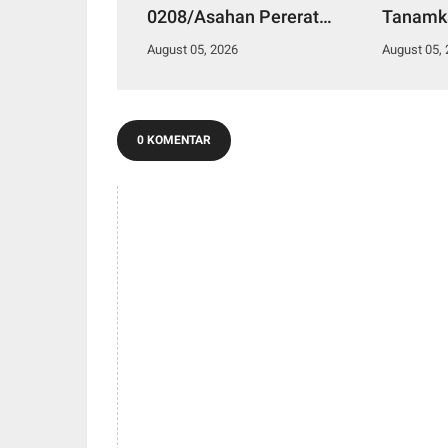
0208/Asahan Pererat
Tanamka
Silaturahmi Lewat Komsos
Lewat 
August 05, 2026
August 05,
Dengan Warga Masyarakat
Siswa-s
Binaan
Tanjung
0 KOMENTAR