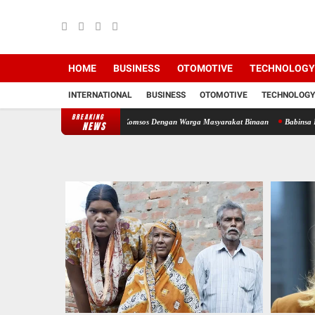
HOME
BUSINESS
OTOMOTIVE
TECHNOLOGY
INTERNATIONAL
BUSINESS
OTOMOTIVE
TECHNOLOGY
BREAKING
rat Silaturahmi Lewat Komsos Dengan Warga Masyarakat Binaan
Babinsa Koramil 09/TB 
NEWS