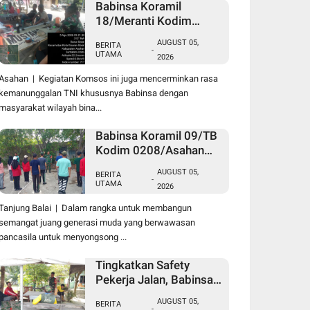
Babinsa Koramil
18/Meranti Kodim
0208/Asahan Pererat
AUGUST 05,
BERITA
Silaturahmi Lewat
-
UTAMA
2026
Komsos Dengan Warga
Masyarakat Binaan
Asahan | Kegiatan Komsos ini juga mencerminkan rasa
kemanunggalan TNI khususnya Babinsa dengan
masyarakat wilayah bina...
Babinsa Koramil 09/TB
Kodim 0208/Asahan
Tanamkan Cinta Tanah
AUGUST 05,
BERITA
Air Lewat Wasbang
-
UTAMA
2026
Kepada Siswa-siswi
MAN1 Kota Tanjung
Tanjung Balai | Dalam rangka untuk membangun
Balai
semangat juang generasi muda yang berwawasan
pancasila untuk menyongsong ...
Tingkatkan Safety
Pekerja Jalan, Babinsa
Koramil 17/DB Kodim
AUGUST 05,
BERITA
0208/Asahan Gelar
-