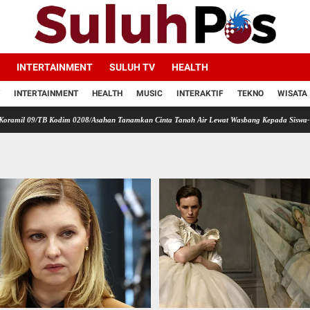
INTERTAINMENT
SULUH TV
HEALTH
INTERTAINMENT
HEALTH
MUSIC
INTERAKTIF
TEKNO
WISATA
Kodim 0208/Asahan Tanamkan Cinta Tanah Air Lewat Wasbang Kepada Siswa-siswi MAN1 Kota