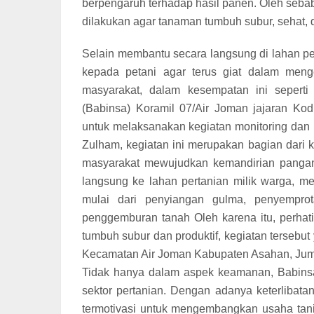
berpengaruh terhadap hasil panen. Oleh sebab 
dilakukan agar tanaman tumbuh subur, sehat, d
Selain membantu secara langsung di lahan p
kepada petani agar terus giat dalam meng
masyarakat, dalam kesempatan ini sepert
(Babinsa) Koramil 07/Air Joman jajaran Kod
untuk melaksanakan kegiatan monitoring dan
Zulham, kegiatan ini merupakan bagian dari
masyarakat mewujudkan kemandirian pangan d
langsung ke lahan pertanian milik warga, 
mulai dari penyiangan gulma, penyempro
penggemburan tanah Oleh karena itu, perhat
tumbuh subur dan produktif, kegiatan terseb
Kecamatan Air Joman Kabupaten Asahan, Juma
Tidak hanya dalam aspek keamanan, Babinsa
sektor pertanian. Dengan adanya keterlibat
termotivasi untuk mengembangkan usaha tani