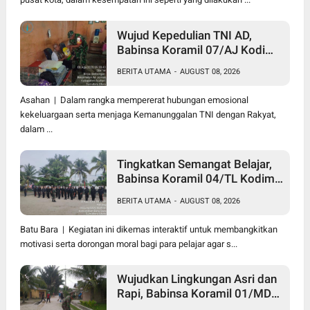
Wujud Kepedulian TNI AD,
Babinsa Koramil 07/AJ Kodim
0208/Asahan Anjangsana dan
BERITA UTAMA
-
AUGUST 08, 2026
Serahkan Bantuan Tali Kasih
Kepada Lansia Usia 97 Tahun
Asahan | Dalam rangka mempererat hubungan emosional
kekeluargaan serta menjaga Kemanunggalan TNI dengan Rakyat,
dalam ...
Tingkatkan Semangat Belajar,
Babinsa Koramil 04/TL Kodim
0208/Asahan Beri Pembekalan
BERITA UTAMA
-
AUGUST 08, 2026
Wawasan Kebangsaan bagi
Pelajar SMA & SMK
Batu Bara | Kegiatan ini dikemas interaktif untuk membangkitkan
motivasi serta dorongan moral bagi para pelajar agar s...
Wujudkan Lingkungan Asri dan
Rapi, Babinsa Koramil 01/MD
Kodim 0208/Asahan Ajak