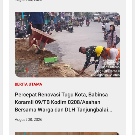
BERITA UTAMA
Percepat Renovasi Tugu Kota, Babinsa
Koramil 09/TB Kodim 0208/Asahan
Bersama Warga dan DLH Tanjungbalai
Gelar Gotong Royong
August 08, 2026