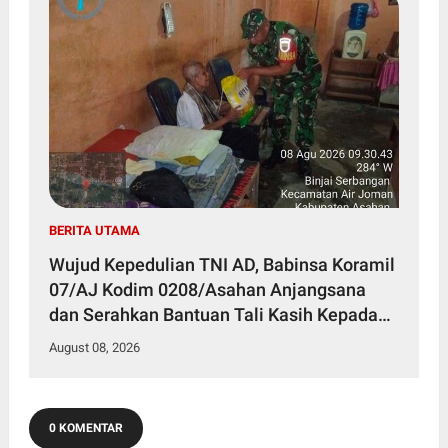
BERITA UTAMA
Wujud Kepedulian TNI AD, Babinsa Koramil
07/AJ Kodim 0208/Asahan Anjangsana
dan Serahkan Bantuan Tali Kasih Kepada
Lansia Usia 97 Tahun
August 08, 2026
0 KOMENTAR