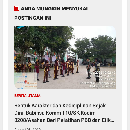
ANDA MUNGKIN MENYUKAI
POSTINGAN INI
BERITA UTAMA
Bentuk Karakter dan Kedisiplinan Sejak
Dini, Babinsa Koramil 10/SK Kodim
0208/Asahan Beri Pelatihan PBB dan Etika
Bagi Siswa MIN 7 Pertahanan
August 08, 2026