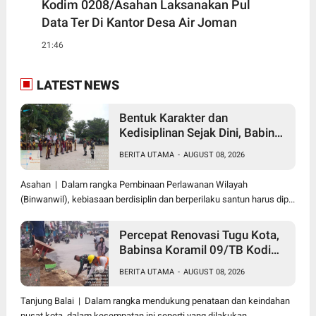
Kodim 0208/Asahan Laksanakan Pul
Data Ter Di Kantor Desa Air Joman
21:46
LATEST NEWS
Bentuk Karakter dan
Kedisiplinan Sejak Dini, Babinsa
Koramil 10/SK Kodim
BERITA UTAMA
-
AUGUST 08, 2026
0208/Asahan Beri Pelatihan
PBB dan Etika Bagi Siswa MIN
Asahan | Dalam rangka Pembinaan Perlawanan Wilayah
7 Pertahanan
(Binwanwil), kebiasaan berdisiplin dan berperilaku santun harus dip...
Percepat Renovasi Tugu Kota,
Babinsa Koramil 09/TB Kodim
0208/Asahan Bersama Warga
BERITA UTAMA
-
AUGUST 08, 2026
dan DLH Tanjungbalai Gelar
Gotong Royong
Tanjung Balai | Dalam rangka mendukung penataan dan keindahan
pusat kota, dalam kesempatan ini seperti yang dilakukan ...