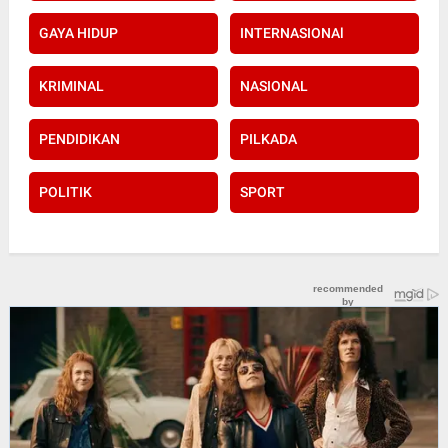
GAYA HIDUP
INTERNASIONAl
KRIMINAL
NASIONAL
PENDIDIKAN
PILKADA
POLITIK
SPORT