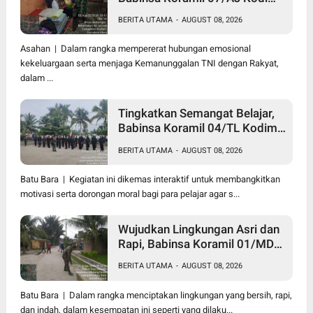
0208/Asahan Anjangsana dan
BERITA UTAMA
-
AUGUST 08, 2026
Serahkan Bantuan Tali Kasih
Kepada Lansia Usia 97 Tahun
Asahan | Dalam rangka mempererat hubungan emosional
kekeluargaan serta menjaga Kemanunggalan TNI dengan Rakyat,
dalam ...
Tingkatkan Semangat Belajar,
Babinsa Koramil 04/TL Kodim
0208/Asahan Beri Pembekalan
BERITA UTAMA
-
AUGUST 08, 2026
Wawasan Kebangsaan bagi
Pelajar SMA & SMK
Batu Bara | Kegiatan ini dikemas interaktif untuk membangkitkan
motivasi serta dorongan moral bagi para pelajar agar s...
Wujudkan Lingkungan Asri dan
Rapi, Babinsa Koramil 01/MD
Kodim 0208/Asahan Ajak
BERITA UTAMA
-
AUGUST 08, 2026
Warga Pakam Raya Selatan
Gotong Royong
Batu Bara | Dalam rangka menciptakan lingkungan yang bersih, rapi,
dan indah, dalam kesempatan ini seperti yang dilaku...