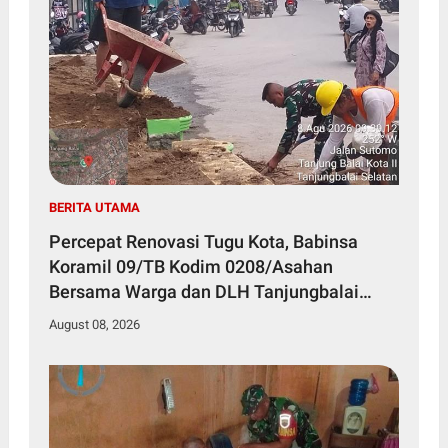
BERITA UTAMA
Percepat Renovasi Tugu Kota, Babinsa
Koramil 09/TB Kodim 0208/Asahan
Bersama Warga dan DLH Tanjungbalai
Gelar Gotong Royong
August 08, 2026