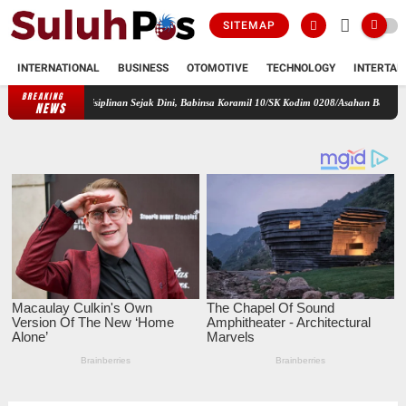
SITEMAP
INTERNATIONAL
BUSINESS
OTOMOTIVE
TECHNOLOGY
INTERTAI
BREAKING
an Kedisiplinan Sejak Dini, Babinsa Koramil 10/SK Kodim 0208/Asahan Beri Pelatihan PBB d
NEWS