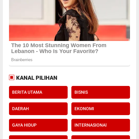
KANAL PILIHAN
BERITA UTAMA
BISNIS
DAERAH
EKONOMI
GAYA HIDUP
INTERNASIONAl