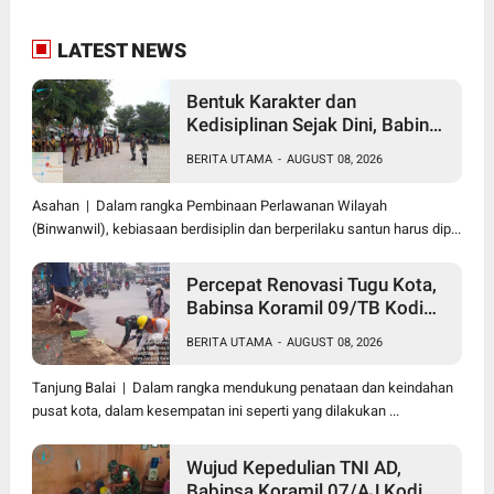
LATEST NEWS
Bentuk Karakter dan
Kedisiplinan Sejak Dini, Babinsa
Koramil 10/SK Kodim
BERITA UTAMA
-
AUGUST 08, 2026
0208/Asahan Beri Pelatihan
PBB dan Etika Bagi Siswa MIN
Asahan | Dalam rangka Pembinaan Perlawanan Wilayah
7 Pertahanan
(Binwanwil), kebiasaan berdisiplin dan berperilaku santun harus dip...
Percepat Renovasi Tugu Kota,
Babinsa Koramil 09/TB Kodim
0208/Asahan Bersama Warga
BERITA UTAMA
-
AUGUST 08, 2026
dan DLH Tanjungbalai Gelar
Gotong Royong
Tanjung Balai | Dalam rangka mendukung penataan dan keindahan
pusat kota, dalam kesempatan ini seperti yang dilakukan ...
Wujud Kepedulian TNI AD,
Babinsa Koramil 07/AJ Kodim