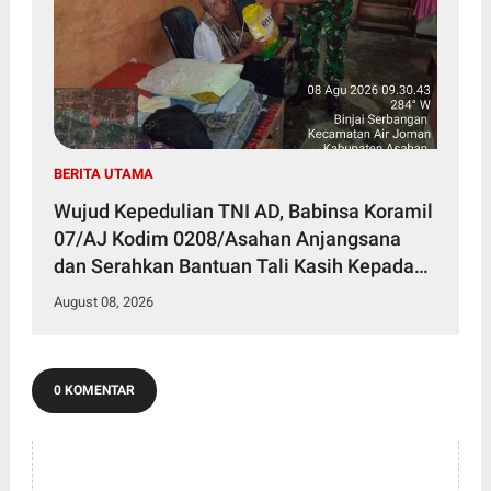
BERITA UTAMA
Wujud Kepedulian TNI AD, Babinsa Koramil
07/AJ Kodim 0208/Asahan Anjangsana
dan Serahkan Bantuan Tali Kasih Kepada
Lansia Usia 97 Tahun
August 08, 2026
0 KOMENTAR