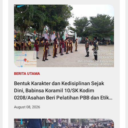
BERITA UTAMA
Bentuk Karakter dan Kedisiplinan Sejak
Dini, Babinsa Koramil 10/SK Kodim
0208/Asahan Beri Pelatihan PBB dan Etika
Bagi Siswa MIN 7 Pertahanan
August 08, 2026