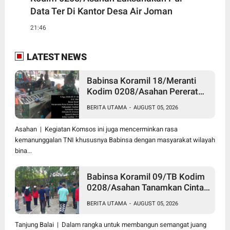
Data Ter Di Kantor Desa Air Joman
21:46
LATEST NEWS
Babinsa Koramil 18/Meranti
Kodim 0208/Asahan Pererat
Silaturahmi Lewat Komsos
BERITA UTAMA
-
AUGUST 05, 2026
Dengan Warga Masyarakat
Binaan
Asahan | Kegiatan Komsos ini juga mencerminkan rasa
kemanunggalan TNI khususnya Babinsa dengan masyarakat wilayah
bina...
Babinsa Koramil 09/TB Kodim
0208/Asahan Tanamkan Cinta
Tanah Air Lewat Wasbang
BERITA UTAMA
-
AUGUST 05, 2026
Kepada Siswa-siswi MAN1
Kota Tanjung Balai
Tanjung Balai | Dalam rangka untuk membangun semangat juang