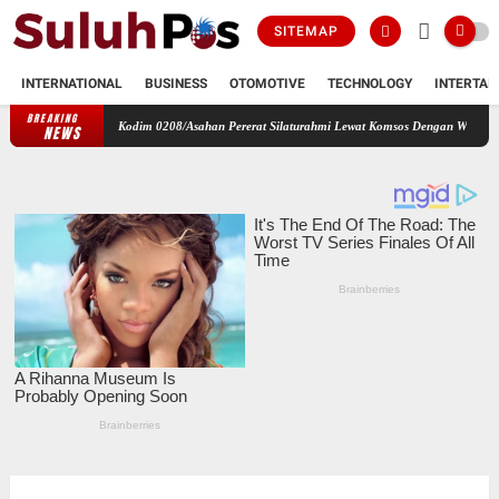
SITEMAP
INTERNATIONAL
BUSINESS
OTOMOTIVE
TECHNOLOGY
INTERTAI
BREAKING
eranti Kodim 0208/Asahan Pererat Silaturahmi Lewat Komsos Dengan Warga Masyarakat Bin
NEWS