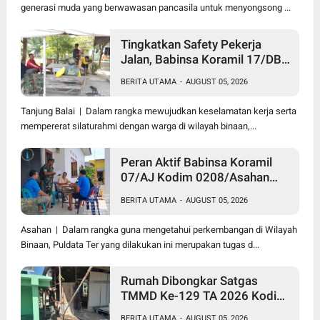
generasi muda yang berwawasan pancasila untuk menyongsong ...
Tingkatkan Safety Pekerja
Jalan, Babinsa Koramil 17/DB
Kodim 0208/Asahan Gelar
BERITA UTAMA
-
AUGUST 05, 2026
Komsos Bersama Tim
Pemotong Rumput Dinas PU
Tanjung Balai | Dalam rangka mewujudkan keselamatan kerja serta
mempererat silaturahmi dengan warga di wilayah binaan,...
Peran Aktif Babinsa Koramil
07/AJ Kodim 0208/Asahan
Laksanakan Pul Data Ter Di
BERITA UTAMA
-
AUGUST 05, 2026
Kantor Desa Air Joman
Asahan | Dalam rangka guna mengetahui perkembangan di Wilayah
Binaan, Puldata Ter yang dilakukan ini merupakan tugas d...
Rumah Dibongkar Satgas
TMMD Ke-129 TA 2026 Kodim
0208/Asahan, Bapak Samsul
BERITA UTAMA
-
AUGUST 05, 2026