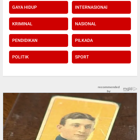
GAYA HIDUP
INTERNASIONAl
KRIMINAL
NASIONAL
PENDIDIKAN
PILKADA
POLITIK
SPORT