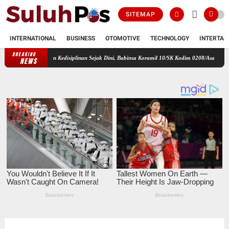
SITEMAP
INTERNATIONAL
BUSINESS
OTOMOTIVE
TECHNOLOGY
INTERTAI
BREAKING
rakter dan Kedisiplinan Sejak Dini, Babinsa Koramil 10/SK Kodim 0208/Asahan Beri Pelatih
NEWS