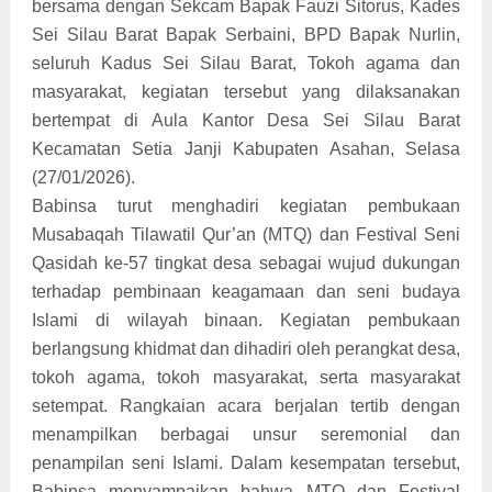
bersama dengan Sekcam Bapak Fauzi Sitorus, Kades
Sei Silau Barat Bapak Serbaini, BPD Bapak Nurlin,
seluruh Kadus Sei Silau Barat, Tokoh agama dan
masyarakat, kegiatan tersebut yang dilaksanakan
bertempat di Aula Kantor Desa Sei Silau Barat
Kecamatan Setia Janji Kabupaten Asahan, Selasa
(27/01/2026).
Babinsa turut menghadiri kegiatan pembukaan
Musabaqah Tilawatil Qur’an (MTQ) dan Festival Seni
Qasidah ke-57 tingkat desa sebagai wujud dukungan
terhadap pembinaan keagamaan dan seni budaya
Islami di wilayah binaan. Kegiatan pembukaan
berlangsung khidmat dan dihadiri oleh perangkat desa,
tokoh agama, tokoh masyarakat, serta masyarakat
setempat. Rangkaian acara berjalan tertib dengan
menampilkan berbagai unsur seremonial dan
penampilan seni Islami. Dalam kesempatan tersebut,
Babinsa menyampaikan bahwa MTQ dan Festival