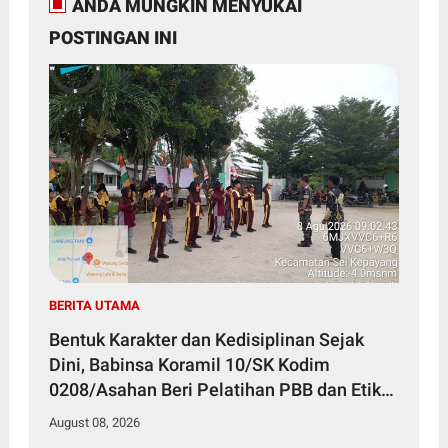
ANDA MUNGKIN MENYUKAI
POSTINGAN INI
BERITA UTAMA
Bentuk Karakter dan Kedisiplinan Sejak
Dini, Babinsa Koramil 10/SK Kodim
0208/Asahan Beri Pelatihan PBB dan Etika
Bagi Siswa MIN 7 Pertahanan
August 08, 2026