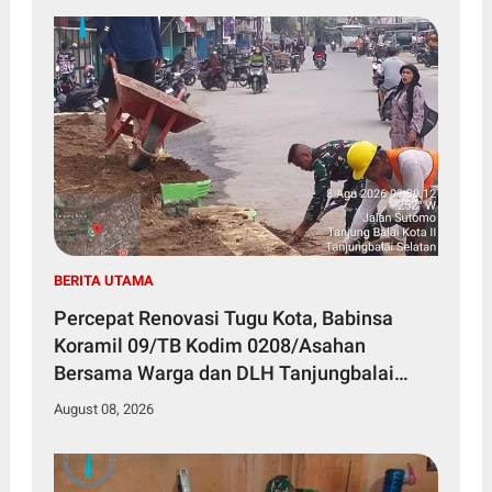
BERITA UTAMA
Percepat Renovasi Tugu Kota, Babinsa
Koramil 09/TB Kodim 0208/Asahan
Bersama Warga dan DLH Tanjungbalai
Gelar Gotong Royong
August 08, 2026