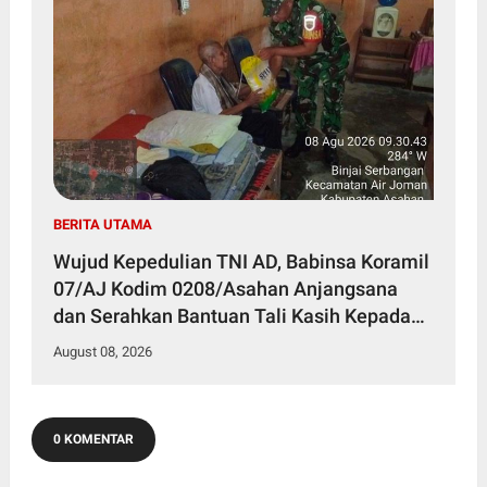
BERITA UTAMA
Wujud Kepedulian TNI AD, Babinsa Koramil
07/AJ Kodim 0208/Asahan Anjangsana
dan Serahkan Bantuan Tali Kasih Kepada
Lansia Usia 97 Tahun
August 08, 2026
0 KOMENTAR