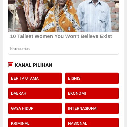
KANAL PILIHAN
BERITA UTAMA
BISNIS
DAERAH
EKONOMI
GAYA HIDUP
INTERNASIONAl
KRIMINAL
NASIONAL