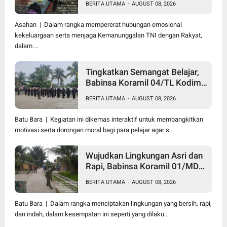
BERITA UTAMA
-
AUGUST 08, 2026
Serahkan Bantuan Tali Kasih
Kepada Lansia Usia 97 Tahun
Asahan | Dalam rangka mempererat hubungan emosional
kekeluargaan serta menjaga Kemanunggalan TNI dengan Rakyat,
dalam ...
Tingkatkan Semangat Belajar,
Babinsa Koramil 04/TL Kodim
0208/Asahan Beri Pembekalan
BERITA UTAMA
-
AUGUST 08, 2026
Wawasan Kebangsaan bagi
Pelajar SMA & SMK
Batu Bara | Kegiatan ini dikemas interaktif untuk membangkitkan
motivasi serta dorongan moral bagi para pelajar agar s...
Wujudkan Lingkungan Asri dan
Rapi, Babinsa Koramil 01/MD
Kodim 0208/Asahan Ajak
BERITA UTAMA
-
AUGUST 08, 2026
Warga Pakam Raya Selatan
Gotong Royong
Batu Bara | Dalam rangka menciptakan lingkungan yang bersih, rapi,
dan indah, dalam kesempatan ini seperti yang dilaku...