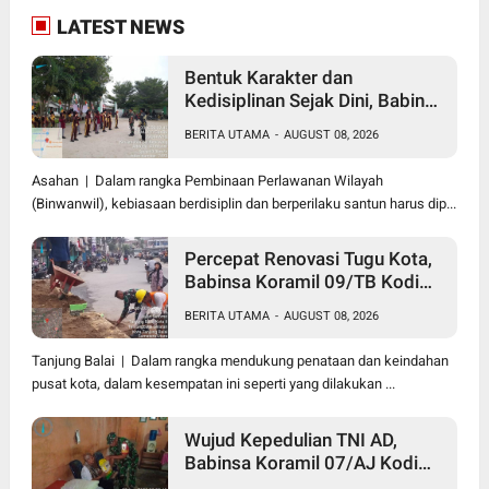
LATEST NEWS
Bentuk Karakter dan
Kedisiplinan Sejak Dini, Babinsa
Koramil 10/SK Kodim
BERITA UTAMA
-
AUGUST 08, 2026
0208/Asahan Beri Pelatihan
PBB dan Etika Bagi Siswa MIN
Asahan | Dalam rangka Pembinaan Perlawanan Wilayah
7 Pertahanan
(Binwanwil), kebiasaan berdisiplin dan berperilaku santun harus dip...
Percepat Renovasi Tugu Kota,
Babinsa Koramil 09/TB Kodim
0208/Asahan Bersama Warga
BERITA UTAMA
-
AUGUST 08, 2026
dan DLH Tanjungbalai Gelar
Gotong Royong
Tanjung Balai | Dalam rangka mendukung penataan dan keindahan
pusat kota, dalam kesempatan ini seperti yang dilakukan ...
Wujud Kepedulian TNI AD,
Babinsa Koramil 07/AJ Kodim
0208/Asahan Anjangsana dan