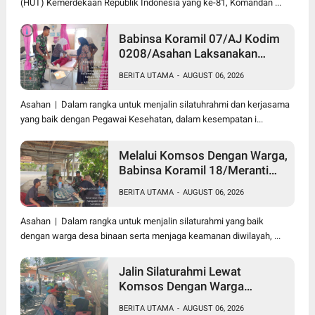
(HUT) Kemerdekaan Republik Indonesia yang ke-81, Komandan ...
Babinsa Koramil 07/AJ Kodim
0208/Asahan Laksanakan
Pendataan Stunting Dengan
BERITA UTAMA
-
AUGUST 06, 2026
Pegawai Kesehatan Di
Puskesmas
Asahan | Dalam rangka untuk menjalin silatuhrahmi dan kerjasama
yang baik dengan Pegawai Kesehatan, dalam kesempatan i...
Melalui Komsos Dengan Warga,
Babinsa Koramil 18/Meranti
Kodim 0208/Asahan Himbau
BERITA UTAMA
-
AUGUST 06, 2026
Jaga ebersihan Dan Kamtibmas
Asahan | Dalam rangka untuk menjalin silaturahmi yang baik
dengan warga desa binaan serta menjaga keamanan diwilayah, ...
Jalin Silaturahmi Lewat
Komsos Dengan Warga
Dilakukan Babinsa Koramil
BERITA UTAMA
-
AUGUST 06, 2026