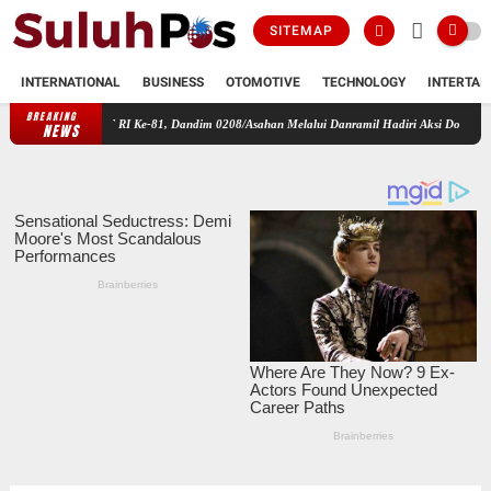
SITEMAP
INTERNATIONAL
BUSINESS
OTOMOTIVE
TECHNOLOGY
INTERTAI
BREAKING
an HUT RI Ke-81, Dandim 0208/Asahan Melalui Danramil Hadiri Aksi Donor Darah di Kant
NEWS