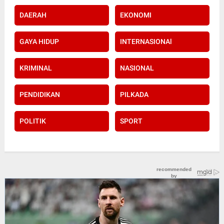
DAERAH
EKONOMI
GAYA HIDUP
INTERNASIONAl
KRIMINAL
NASIONAL
PENDIDIKAN
PILKADA
POLITIK
SPORT