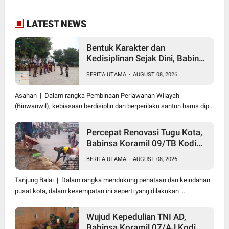
LATEST NEWS
Bentuk Karakter dan
Kedisiplinan Sejak Dini, Babinsa
Koramil 10/SK Kodim
BERITA UTAMA
-
AUGUST 08, 2026
0208/Asahan Beri Pelatihan
PBB dan Etika Bagi Siswa MIN
Asahan | Dalam rangka Pembinaan Perlawanan Wilayah
7 Pertahanan
(Binwanwil), kebiasaan berdisiplin dan berperilaku santun harus dip...
Percepat Renovasi Tugu Kota,
Babinsa Koramil 09/TB Kodim
0208/Asahan Bersama Warga
BERITA UTAMA
-
AUGUST 08, 2026
dan DLH Tanjungbalai Gelar
Gotong Royong
Tanjung Balai | Dalam rangka mendukung penataan dan keindahan
pusat kota, dalam kesempatan ini seperti yang dilakukan ...
Wujud Kepedulian TNI AD,
Babinsa Koramil 07/AJ Kodim