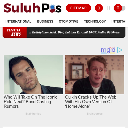
SITEMAP
INTERNATIONAL
BUSINESS
OTOMOTIVE
TECHNOLOGY
INTERTAI
BREAKING
kter dan Kedisiplinan Sejak Dini, Babinsa Koramil 10/SK Kodim 0208/Asahan Beri Pelatihan
NEWS