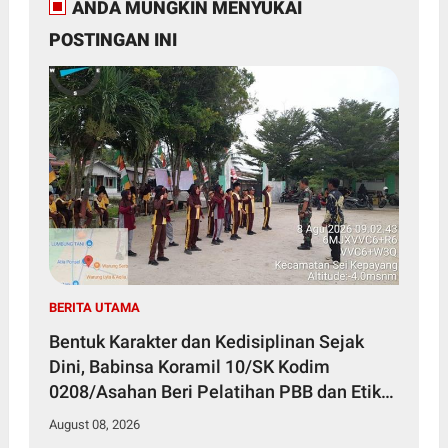
ANDA MUNGKIN MENYUKAI
POSTINGAN INI
BERITA UTAMA
Bentuk Karakter dan Kedisiplinan Sejak
Dini, Babinsa Koramil 10/SK Kodim
0208/Asahan Beri Pelatihan PBB dan Etika
Bagi Siswa MIN 7 Pertahanan
August 08, 2026