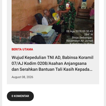
BERITA UTAMA
Wujud Kepedulian TNI AD, Babinsa Koramil
07/AJ Kodim 0208/Asahan Anjangsana
dan Serahkan Bantuan Tali Kasih Kepada
Lansia Usia 97 Tahun
August 08, 2026
0 KOMENTAR