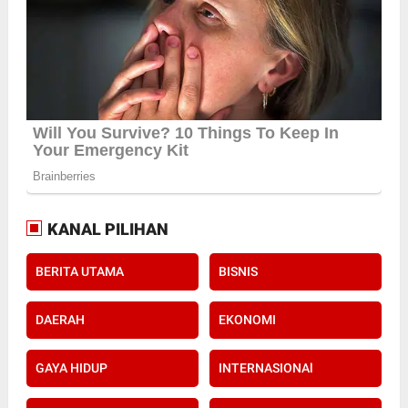
KANAL PILIHAN
BERITA UTAMA
BISNIS
DAERAH
EKONOMI
GAYA HIDUP
INTERNASIONAl