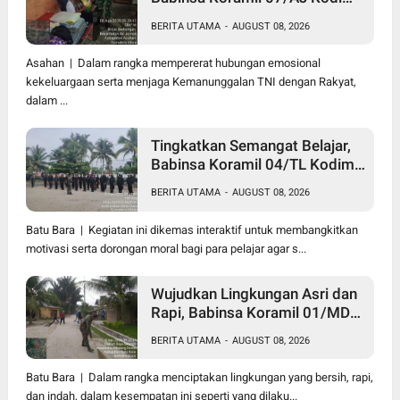
0208/Asahan Anjangsana dan
BERITA UTAMA
-
AUGUST 08, 2026
Serahkan Bantuan Tali Kasih
Kepada Lansia Usia 97 Tahun
Asahan | Dalam rangka mempererat hubungan emosional
kekeluargaan serta menjaga Kemanunggalan TNI dengan Rakyat,
dalam ...
Tingkatkan Semangat Belajar,
Babinsa Koramil 04/TL Kodim
0208/Asahan Beri Pembekalan
BERITA UTAMA
-
AUGUST 08, 2026
Wawasan Kebangsaan bagi
Pelajar SMA & SMK
Batu Bara | Kegiatan ini dikemas interaktif untuk membangkitkan
motivasi serta dorongan moral bagi para pelajar agar s...
Wujudkan Lingkungan Asri dan
Rapi, Babinsa Koramil 01/MD
Kodim 0208/Asahan Ajak
BERITA UTAMA
-
AUGUST 08, 2026
Warga Pakam Raya Selatan
Gotong Royong
Batu Bara | Dalam rangka menciptakan lingkungan yang bersih, rapi,
dan indah, dalam kesempatan ini seperti yang dilaku...