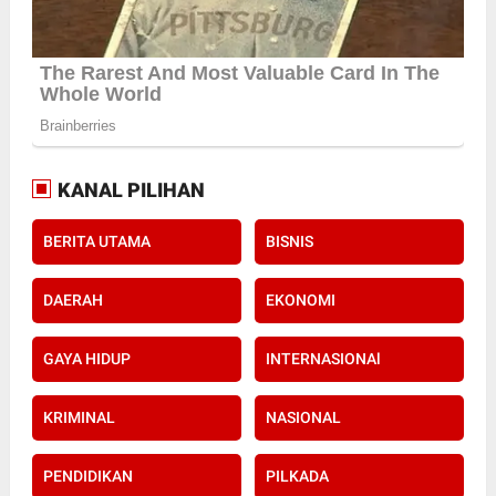
KANAL PILIHAN
BERITA UTAMA
BISNIS
DAERAH
EKONOMI
GAYA HIDUP
INTERNASIONAl
KRIMINAL
NASIONAL
PENDIDIKAN
PILKADA