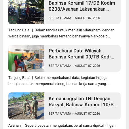
Babinsa Koramil 17/DB Kodim
0208/Asahan Laksanakan
Komsos Bersama Dengan
BERITA UTAMA
-
AUGUST 07, 2026
Abang Becak
Tanjung Balai | Dalam rangka untuk menjalin Silaturhami dengan
warga binaan, juga membahas tentang bahayanya Narkoba p...
Perbaharui Data Wilayah,
Babinsa Koramil 09/TB Kodim
0208/Asahan Gelar Pul Data
BERITA UTAMA
-
AUGUST 07, 2026
Ter Di Kantor Kelurahan
Tanjung Balai | Selain memperbaharui data, kegiatan ini juga
bertujuan untuk mempererat sinergitas dan kerja sama yang...
Kemanunggalan TNI Dengan
Rakyat, Babinsa Koramil 10/SK
Kodim 0208/Asahan Bantu
BERITA UTAMA
-
AUGUST 07, 2026
(Cor) Bangun Rumah Warga
Asahan | Seperti pepatah mengatakan, berat sama dipikul, ringan