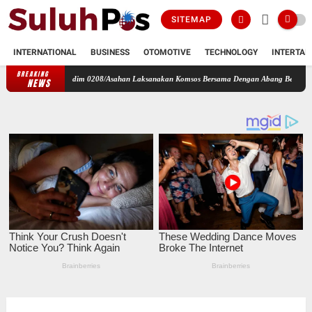
SITEMAP
INTERNATIONAL
BUSINESS
OTOMOTIVE
TECHNOLOGY
INTERTAI
BREAKING
7/DB Kodim 0208/Asahan Laksanakan Komsos Bersama Dengan Abang Becak
Perbaharui 
NEWS