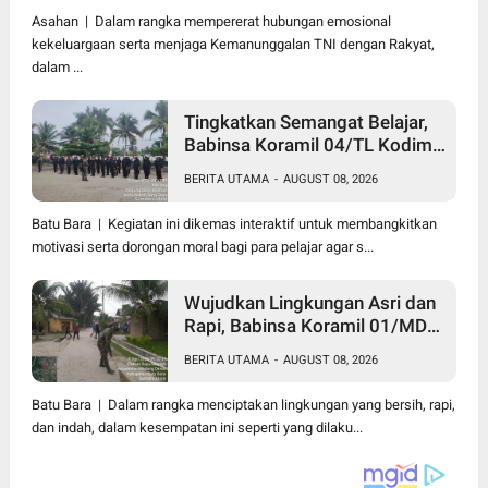
Kepada Lansia Usia 97 Tahun
Asahan | Dalam rangka mempererat hubungan emosional
kekeluargaan serta menjaga Kemanunggalan TNI dengan Rakyat,
dalam ...
Tingkatkan Semangat Belajar,
Babinsa Koramil 04/TL Kodim
0208/Asahan Beri Pembekalan
BERITA UTAMA
-
AUGUST 08, 2026
Wawasan Kebangsaan bagi
Pelajar SMA & SMK
Batu Bara | Kegiatan ini dikemas interaktif untuk membangkitkan
motivasi serta dorongan moral bagi para pelajar agar s...
Wujudkan Lingkungan Asri dan
Rapi, Babinsa Koramil 01/MD
Kodim 0208/Asahan Ajak
BERITA UTAMA
-
AUGUST 08, 2026
Warga Pakam Raya Selatan
Gotong Royong
Batu Bara | Dalam rangka menciptakan lingkungan yang bersih, rapi,
dan indah, dalam kesempatan ini seperti yang dilaku...