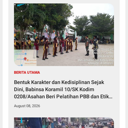
BERITA UTAMA
Bentuk Karakter dan Kedisiplinan Sejak
Dini, Babinsa Koramil 10/SK Kodim
0208/Asahan Beri Pelatihan PBB dan Etika
Bagi Siswa MIN 7 Pertahanan
August 08, 2026