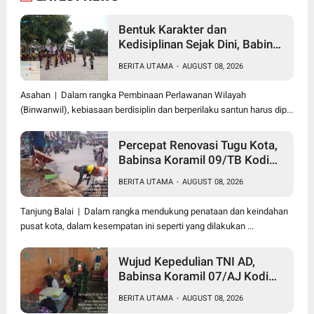
Bentuk Karakter dan
Kedisiplinan Sejak Dini, Babinsa
Koramil 10/SK Kodim
BERITA UTAMA
-
AUGUST 08, 2026
0208/Asahan Beri Pelatihan
PBB dan Etika Bagi Siswa MIN
Asahan | Dalam rangka Pembinaan Perlawanan Wilayah
7 Pertahanan
(Binwanwil), kebiasaan berdisiplin dan berperilaku santun harus dip...
Percepat Renovasi Tugu Kota,
Babinsa Koramil 09/TB Kodim
0208/Asahan Bersama Warga
BERITA UTAMA
-
AUGUST 08, 2026
dan DLH Tanjungbalai Gelar
Gotong Royong
Tanjung Balai | Dalam rangka mendukung penataan dan keindahan
pusat kota, dalam kesempatan ini seperti yang dilakukan ...
Wujud Kepedulian TNI AD,
Babinsa Koramil 07/AJ Kodim
0208/Asahan Anjangsana dan
BERITA UTAMA
-
AUGUST 08, 2026
Serahkan Bantuan Tali Kasih