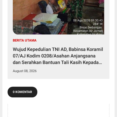
BERITA UTAMA
Wujud Kepedulian TNI AD, Babinsa Koramil
07/AJ Kodim 0208/Asahan Anjangsana
dan Serahkan Bantuan Tali Kasih Kepada
Lansia Usia 97 Tahun
August 08, 2026
0 KOMENTAR