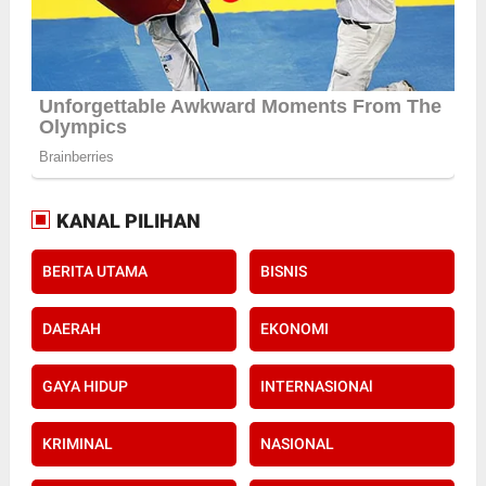
KANAL PILIHAN
BERITA UTAMA
BISNIS
DAERAH
EKONOMI
GAYA HIDUP
INTERNASIONAl
KRIMINAL
NASIONAL