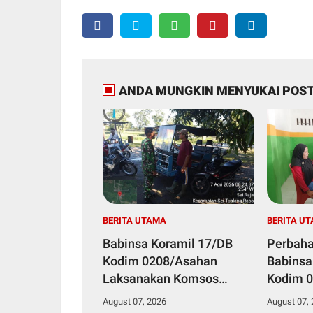
ANDA MUNGKIN MENYUKAI POST
BERITA UTAMA
BERITA U
Babinsa Koramil 17/DB
Perbaha
Kodim 0208/Asahan
Babinsa
Laksanakan Komsos
Kodim 0
Bersama Dengan Abang
Pul Data
August 07, 2026
August 07,