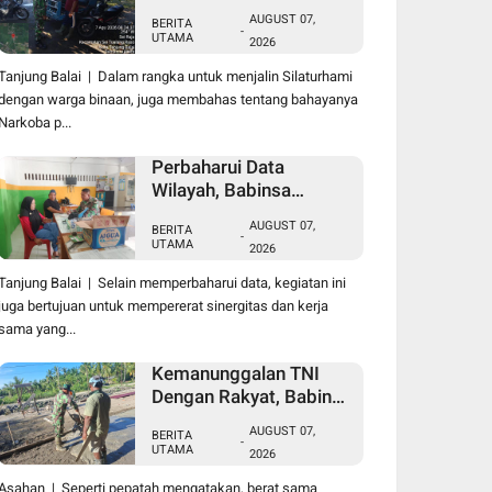
Laksanakan Komsos
AUGUST 07,
BERITA
Bersama Dengan Abang
-
UTAMA
2026
Becak
Tanjung Balai | Dalam rangka untuk menjalin Silaturhami
dengan warga binaan, juga membahas tentang bahayanya
Narkoba p...
Perbaharui Data
Wilayah, Babinsa
Koramil 09/TB Kodim
AUGUST 07,
BERITA
0208/Asahan Gelar Pul
-
UTAMA
2026
Data Ter Di Kantor
Kelurahan
Tanjung Balai | Selain memperbaharui data, kegiatan ini
juga bertujuan untuk mempererat sinergitas dan kerja
sama yang...
Kemanunggalan TNI
Dengan Rakyat, Babinsa
Koramil 10/SK Kodim
AUGUST 07,
BERITA
0208/Asahan Bantu
-
UTAMA
2026
(Cor) Bangun Rumah
Warga
Asahan | Seperti pepatah mengatakan, berat sama