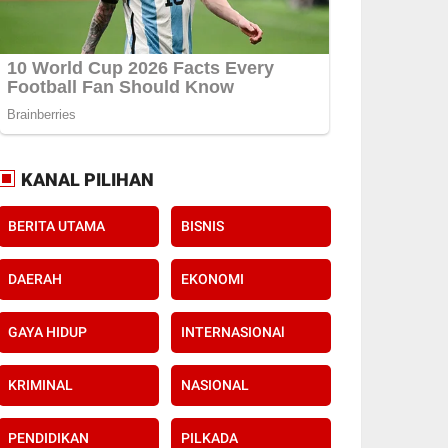
KANAL PILIHAN
BERITA UTAMA
BISNIS
DAERAH
EKONOMI
GAYA HIDUP
INTERNASIONAl
KRIMINAL
NASIONAL
PENDIDIKAN
PILKADA