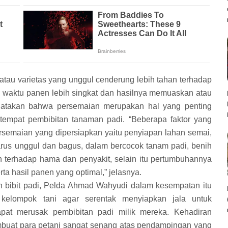
atau varietas yang unggul cenderung lebih tahan terhadap
 waktu panen lebih singkat dan hasilnya memuaskan atau
gatakan bahwa persemaian merupakan hal yang penting
tempat pembibitan tanaman padi. “Beberapa faktor yang
emaian yang dipersiapkan yaitu penyiapan lahan semai,
harus unggul dan bagus, dalam bercocok tanam padi, benih
n terhadap hama dan penyakit, selain itu pertumbuhannya
ta hasil panen yang optimal,” jelasnya.
bibit padi, Pelda Ahmad Wahyudi dalam kesempatan itu
elompok tani agar serentak menyiapkan jala untuk
pat merusak pembibitan padi milik mereka. Kehadiran
mbuat para petani sangat senang atas pendampingan yang