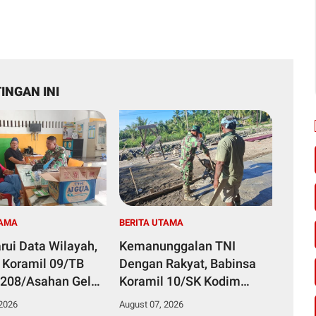
INGAN INI
TAMA
BERITA UTAMA
rui Data Wilayah,
Kemanunggalan TNI
 Koramil 09/TB
Dengan Rakyat, Babinsa
208/Asahan Gelar
Koramil 10/SK Kodim
 Ter Di Kantor
0208/Asahan Bantu (Cor)
 2026
August 07, 2026