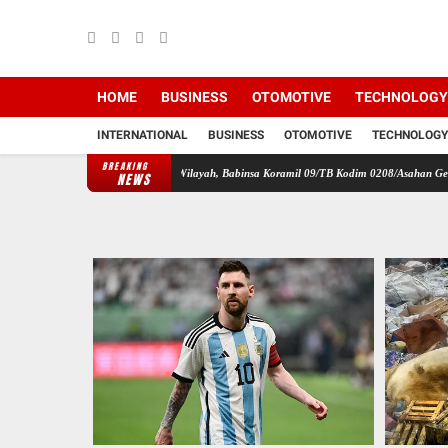
HOME
BUSINESS
OTOMOTIVE
TECHNOLOGY
INTERNATIONAL
BUSINESS
OTOMOTIVE
TECHNOLOGY
BREAKING
Perbaharui Data Wilayah, Babinsa Koramil 09/TB Kodim 0208/Asahan Gelar Pul Data Te
NEWS