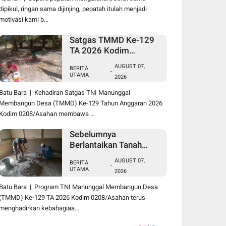
dipikul, ringan sama dijinjing, pepatah itulah menjadi
motivasi kami b...
Satgas TMMD Ke-129
TA 2026 Kodim
0208/Asahan Jadi
AUGUST 07,
BERITA
Solusi Renovasi
-
UTAMA
2026
Mushollah Al Maghribi
yang Mulai Rapuh
Batu Bara | Kehadiran Satgas TNI Manunggal
Membangun Desa (TMMD) Ke-129 Tahun Anggaran 2026
Kodim 0208/Asahan membawa ...
Sebelumnya
Berlantaikan Tanah
Beralaskan Tikar, Kini
AUGUST 07,
BERITA
Ibu Paijem Nikmati
-
UTAMA
2026
Lantai Rumah yang
Layak Berkat Satgas
Batu Bara | Program TNI Manunggal Membangun Desa
TMMD Ke-129 Kodim
(TMMD) Ke-129 TA 2026 Kodim 0208/Asahan terus
0208/Asahan
menghadirkan kebahagiaa...