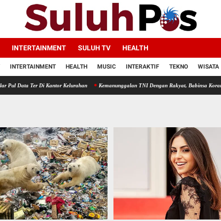
INTERTAINMENT
SULUH TV
HEALTH
INTERTAINMENT
HEALTH
MUSIC
INTERAKTIF
TEKNO
WISATA
r Di Kantor Kelurahan
Kemanunggalan TNI Dengan Rakyat, Babinsa Koramil 10/SK Kodi