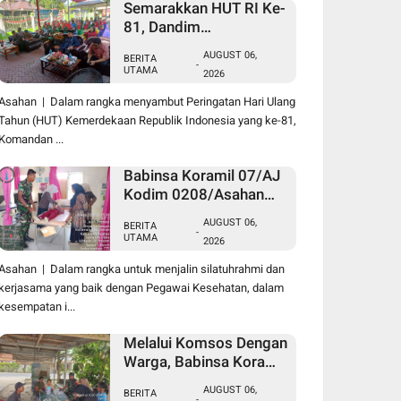
Semarakkan HUT RI Ke-
81, Dandim
0208/Asahan Melalui
AUGUST 06,
BERITA
Danramil Hadiri Aksi
-
UTAMA
2026
Donor Darah di Kantor
Kemenag Asahan
Asahan | Dalam rangka menyambut Peringatan Hari Ulang
Tahun (HUT) Kemerdekaan Republik Indonesia yang ke-81,
Komandan ...
Babinsa Koramil 07/AJ
Kodim 0208/Asahan
Laksanakan Pendataan
AUGUST 06,
BERITA
Stunting Dengan
-
UTAMA
2026
Pegawai Kesehatan Di
Puskesmas
Asahan | Dalam rangka untuk menjalin silatuhrahmi dan
kerjasama yang baik dengan Pegawai Kesehatan, dalam
kesempatan i...
Melalui Komsos Dengan
Warga, Babinsa Koramil
18/Meranti Kodim
AUGUST 06,
BERITA
0208/Asahan Himbau
-