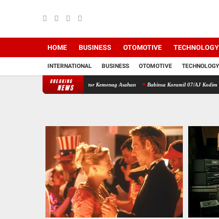
HOME
BUSINESS
OTOMOTIVE
TECHNOLOGY
INTERNATIONAL
BUSINESS
OTOMOTIVE
TECHNOLOGY
BREAKING
ksi Donor Darah di Kantor Kemenag Asahan
Babinsa Koramil 07/AJ Kodim 0208/Asahan
NEWS