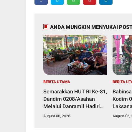
ANDA MUNGKIN MENYUKAI POST
BERITA UTAMA
BERITA U
Semarakkan HUT RI Ke-81,
Babinsa
Dandim 0208/Asahan
Kodim 
Melalui Danramil Hadiri
Laksan
Aksi Donor Darah di Kantor
Stuntin
August 06, 2026
August 06,
Kemenag Asahan
Kesehat