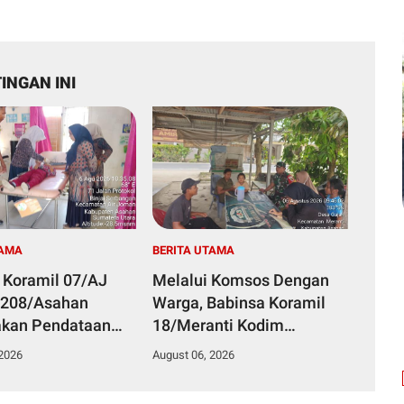
INGAN INI
TAMA
BERITA UTAMA
 Koramil 07/AJ
Melalui Komsos Dengan
0208/Asahan
Warga, Babinsa Koramil
akan Pendataan
18/Meranti Kodim
g Dengan Pegawai
0208/Asahan Himbau
 2026
August 06, 2026
an Di Puskesmas
Jaga ebersihan Dan
Kamtibmas