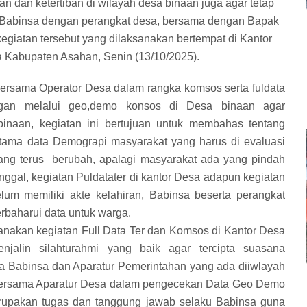
dan ketertiban di wilayah desa binaan juga agar tetap
ara Babinsa dengan perangkat desa, bersama dengan Bapak
egiatan tersebut yang dilaksanakan bertempat di Kantor
 Kabupaten Asahan, Senin (13/10/2025).
ersama Operator Desa dalam rangka komsos serta fuldata
gan melalui geo,demo konsos di Desa binaan agar
inaan, kegiatan ini bertujuan untuk membahas tentang
tama data Demograpi masyarakat yang harus di evaluasi
ang terus berubah, apalagi masyarakat ada yang pindah
nggal, kegiatan Puldatater di kantor Desa adapun kegiatan
um memiliki akte kelahiran, Babinsa beserta perangkat
rbaharui data untuk warga.
anakan kegiatan Full Data Ter dan Komsos di Kantor Desa
enjalin silahturahmi yang baik agar tercipta suasana
ra Babinsa dan Aparatur Pemerintahan yang ada diiwlayah
 bersama Aparatur Desa dalam pengecekan Data Geo Demo
rupakan tugas dan tanggung jawab selaku Babinsa guna