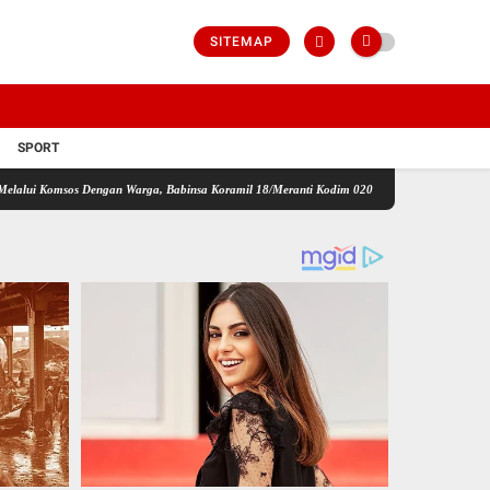
SITEMAP
SPORT
os Dengan Warga, Babinsa Koramil 18/Meranti Kodim 0208/Asahan Himbau Jaga ebersihan 