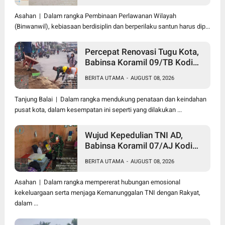
0208/Asahan Beri Pelatihan
PBB dan Etika Bagi Siswa MIN
Asahan | Dalam rangka Pembinaan Perlawanan Wilayah
7 Pertahanan
(Binwanwil), kebiasaan berdisiplin dan berperilaku santun harus dip...
Percepat Renovasi Tugu Kota,
Babinsa Koramil 09/TB Kodim
0208/Asahan Bersama Warga
BERITA UTAMA
-
AUGUST 08, 2026
dan DLH Tanjungbalai Gelar
Gotong Royong
Tanjung Balai | Dalam rangka mendukung penataan dan keindahan
pusat kota, dalam kesempatan ini seperti yang dilakukan ...
Wujud Kepedulian TNI AD,
Babinsa Koramil 07/AJ Kodim
0208/Asahan Anjangsana dan
BERITA UTAMA
-
AUGUST 08, 2026
Serahkan Bantuan Tali Kasih
Kepada Lansia Usia 97 Tahun
Asahan | Dalam rangka mempererat hubungan emosional
kekeluargaan serta menjaga Kemanunggalan TNI dengan Rakyat,
dalam ...