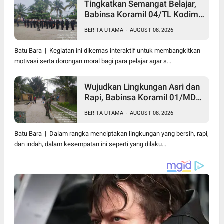
Tingkatkan Semangat Belajar,
Babinsa Koramil 04/TL Kodim
0208/Asahan Beri Pembekalan
BERITA UTAMA
-
AUGUST 08, 2026
Wawasan Kebangsaan bagi
Pelajar SMA & SMK
Batu Bara | Kegiatan ini dikemas interaktif untuk membangkitkan
motivasi serta dorongan moral bagi para pelajar agar s...
Wujudkan Lingkungan Asri dan
Rapi, Babinsa Koramil 01/MD
Kodim 0208/Asahan Ajak
BERITA UTAMA
-
AUGUST 08, 2026
Warga Pakam Raya Selatan
Gotong Royong
Batu Bara | Dalam rangka menciptakan lingkungan yang bersih, rapi,
dan indah, dalam kesempatan ini seperti yang dilaku...