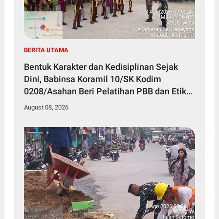
BERITA UTAMA
Bentuk Karakter dan Kedisiplinan Sejak
Dini, Babinsa Koramil 10/SK Kodim
0208/Asahan Beri Pelatihan PBB dan Etika
Bagi Siswa MIN 7 Pertahanan
August 08, 2026