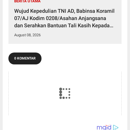
BERITA UTAMA
Wujud Kepedulian TNI AD, Babinsa Koramil
07/AJ Kodim 0208/Asahan Anjangsana
dan Serahkan Bantuan Tali Kasih Kepada
Lansia Usia 97 Tahun
August 08, 2026
0 KOMENTAR