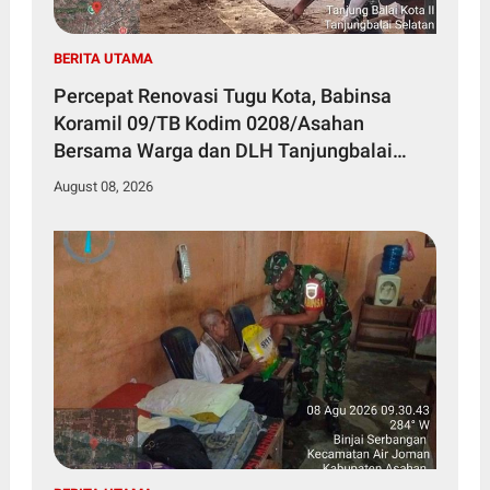
BERITA UTAMA
Percepat Renovasi Tugu Kota, Babinsa
Koramil 09/TB Kodim 0208/Asahan
Bersama Warga dan DLH Tanjungbalai
Gelar Gotong Royong
August 08, 2026