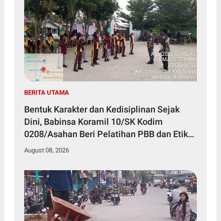
BERITA UTAMA
Bentuk Karakter dan Kedisiplinan Sejak
Dini, Babinsa Koramil 10/SK Kodim
0208/Asahan Beri Pelatihan PBB dan Etika
Bagi Siswa MIN 7 Pertahanan
August 08, 2026