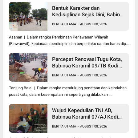
Bentuk Karakter dan
Kedisiplinan Sejak Dini, Babinsa
Koramil 10/SK Kodim
BERITA UTAMA
-
AUGUST 08, 2026
0208/Asahan Beri Pelatihan
PBB dan Etika Bagi Siswa MIN
Asahan | Dalam rangka Pembinaan Perlawanan Wilayah
7 Pertahanan
(Binwanwil), kebiasaan berdisiplin dan berperilaku santun harus dip...
Percepat Renovasi Tugu Kota,
Babinsa Koramil 09/TB Kodim
0208/Asahan Bersama Warga
BERITA UTAMA
-
AUGUST 08, 2026
dan DLH Tanjungbalai Gelar
Gotong Royong
Tanjung Balai | Dalam rangka mendukung penataan dan keindahan
pusat kota, dalam kesempatan ini seperti yang dilakukan ...
Wujud Kepedulian TNI AD,
Babinsa Koramil 07/AJ Kodim
0208/Asahan Anjangsana dan
BERITA UTAMA
-
AUGUST 08, 2026
Serahkan Bantuan Tali Kasih
Kepada Lansia Usia 97 Tahun