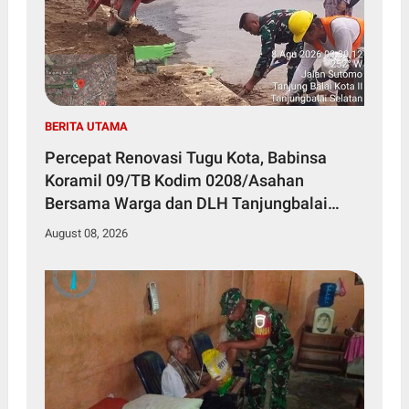
BERITA UTAMA
Percepat Renovasi Tugu Kota, Babinsa
Koramil 09/TB Kodim 0208/Asahan
Bersama Warga dan DLH Tanjungbalai
Gelar Gotong Royong
August 08, 2026