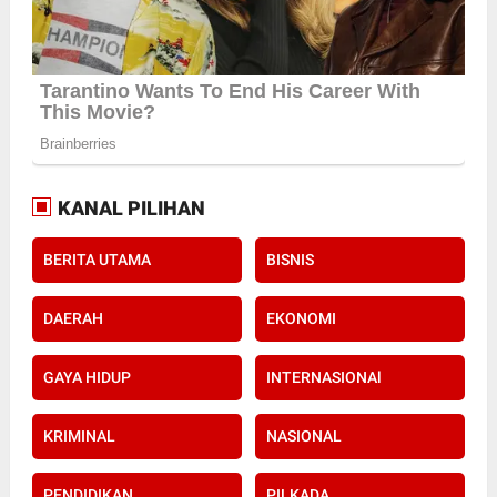
KANAL PILIHAN
BERITA UTAMA
BISNIS
DAERAH
EKONOMI
GAYA HIDUP
INTERNASIONAl
KRIMINAL
NASIONAL
PENDIDIKAN
PILKADA