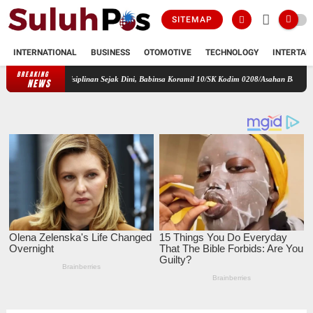
SITEMAP
INTERNATIONAL
BUSINESS
OTOMOTIVE
TECHNOLOGY
INTERTAI
BREAKING
n Kedisiplinan Sejak Dini, Babinsa Koramil 10/SK Kodim 0208/Asahan Beri Pelatihan PBB da
NEWS