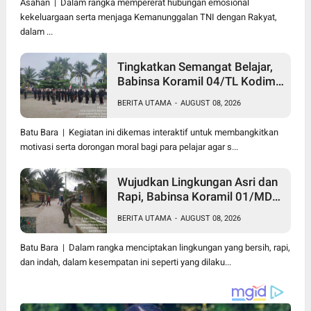
Asahan | Dalam rangka mempererat hubungan emosional
kekeluargaan serta menjaga Kemanunggalan TNI dengan Rakyat,
dalam ...
Tingkatkan Semangat Belajar,
Babinsa Koramil 04/TL Kodim
0208/Asahan Beri Pembekalan
BERITA UTAMA
-
AUGUST 08, 2026
Wawasan Kebangsaan bagi
Pelajar SMA & SMK
Batu Bara | Kegiatan ini dikemas interaktif untuk membangkitkan
motivasi serta dorongan moral bagi para pelajar agar s...
Wujudkan Lingkungan Asri dan
Rapi, Babinsa Koramil 01/MD
Kodim 0208/Asahan Ajak
BERITA UTAMA
-
AUGUST 08, 2026
Warga Pakam Raya Selatan
Gotong Royong
Batu Bara | Dalam rangka menciptakan lingkungan yang bersih, rapi,
dan indah, dalam kesempatan ini seperti yang dilaku...