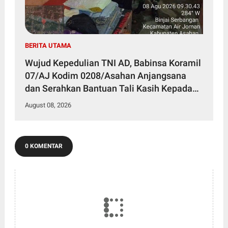
BERITA UTAMA
Wujud Kepedulian TNI AD, Babinsa Koramil
07/AJ Kodim 0208/Asahan Anjangsana
dan Serahkan Bantuan Tali Kasih Kepada
Lansia Usia 97 Tahun
August 08, 2026
0 KOMENTAR