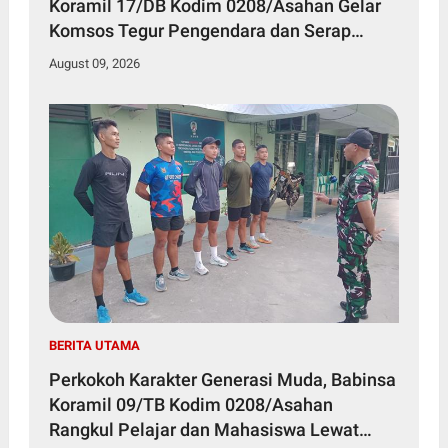
Koramil 17/DB Kodim 0208/Asahan Gelar
Komsos Tegur Pengendara dan Serap
Informasi Warga
August 09, 2026
BERITA UTAMA
Perkokoh Karakter Generasi Muda, Babinsa
Koramil 09/TB Kodim 0208/Asahan
Rangkul Pelajar dan Mahasiswa Lewat