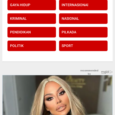
GAYA HIDUP
INTERNASIONAl
KRIMINAL
NASIONAL
PENDIDIKAN
PILKADA
POLITIK
SPORT