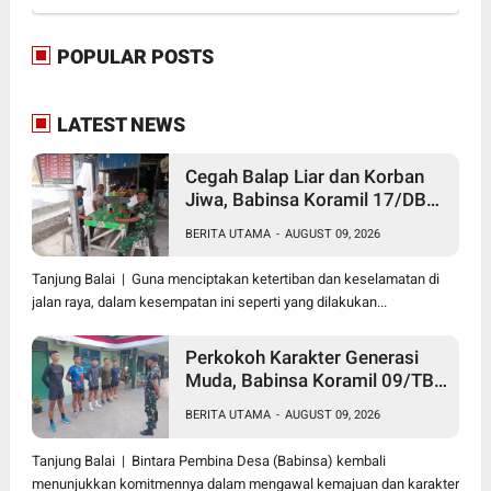
POPULAR POSTS
LATEST NEWS
Cegah Balap Liar dan Korban
Jiwa, Babinsa Koramil 17/DB
Kodim 0208/Asahan Gelar
BERITA UTAMA
-
AUGUST 09, 2026
Komsos Tegur Pengendara dan
Serap Informasi Warga
Tanjung Balai | Guna menciptakan ketertiban dan keselamatan di
jalan raya, dalam kesempatan ini seperti yang dilakukan...
Perkokoh Karakter Generasi
Muda, Babinsa Koramil 09/TB
Kodim 0208/Asahan Rangkul
BERITA UTAMA
-
AUGUST 09, 2026
Pelajar dan Mahasiswa Lewat
Wasbang
Tanjung Balai | Bintara Pembina Desa (Babinsa) kembali
menunjukkan komitmennya dalam mengawal kemajuan dan karakter