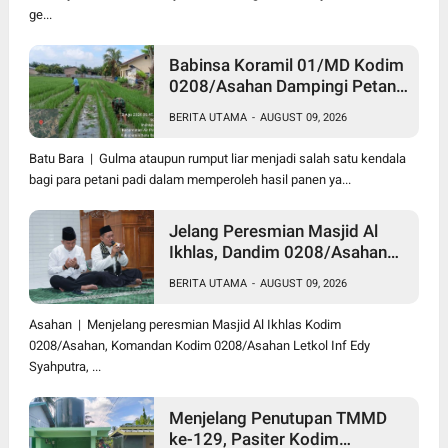
ge...
Babinsa Koramil 01/MD Kodim
0208/Asahan Dampingi Petani
Merawat Tanaman Padi Dengan
BERITA UTAMA
-
AUGUST 09, 2026
Bersihkan Gulma
Batu Bara | Gulma ataupun rumput liar menjadi salah satu kendala
bagi para petani padi dalam memperoleh hasil panen ya...
Jelang Peresmian Masjid Al
Ikhlas, Dandim 0208/Asahan
Gelar Dzikir dan Doa Bersama
BERITA UTAMA
-
AUGUST 09, 2026
serta Santuni Anak Yatim
Asahan | Menjelang peresmian Masjid Al Ikhlas Kodim
0208/Asahan, Komandan Kodim 0208/Asahan Letkol Inf Edy
Syahputra, ...
Menjelang Penutupan TMMD
ke-129, Pasiter Kodim