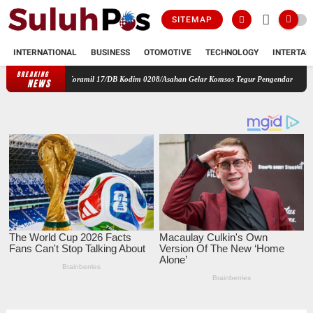
SITEMAP
INTERNATIONAL
BUSINESS
OTOMOTIVE
TECHNOLOGY
INTERTAI
BREAKING
, Babinsa Koramil 17/DB Kodim 0208/Asahan Gelar Komsos Tegur Pengendara dan Serap Inf
NEWS