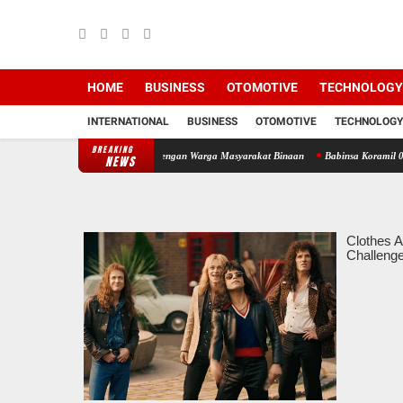
HOME
BUSINESS
OTOMOTIVE
TECHNOLOGY
INTERNATIONAL
BUSINESS
OTOMOTIVE
TECHNOLOGY
BREAKING
aturahmi Lewat Komsos Dengan Warga Masyarakat Binaan
Babinsa Koramil 09/TB Kodim 0
NEWS