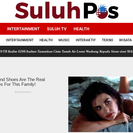
INTERTAINMENT
SULUH TV
HEALTH
INTERTAINMENT
HEALTH
MUSIC
INTERAKTIF
TEKNO
WISATA
208/Asahan Tanamkan Cinta Tanah Air Lewat Wasbang Kepada Siswa-siswi MAN1 Kota Tanju