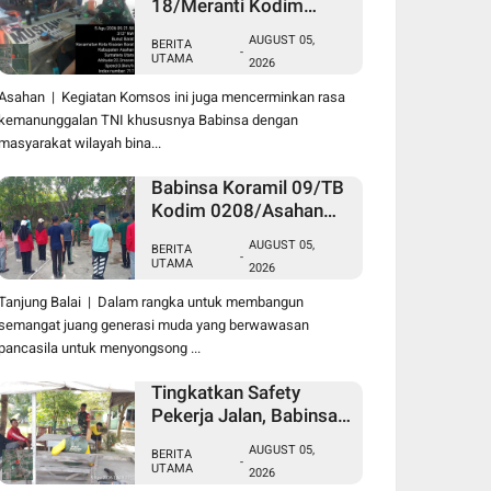
18/Meranti Kodim
0208/Asahan Pererat
AUGUST 05,
BERITA
Silaturahmi Lewat
-
UTAMA
2026
Komsos Dengan Warga
Masyarakat Binaan
Asahan | Kegiatan Komsos ini juga mencerminkan rasa
kemanunggalan TNI khususnya Babinsa dengan
masyarakat wilayah bina...
Babinsa Koramil 09/TB
Kodim 0208/Asahan
Tanamkan Cinta Tanah
AUGUST 05,
BERITA
Air Lewat Wasbang
-
UTAMA
2026
Kepada Siswa-siswi
MAN1 Kota Tanjung
Tanjung Balai | Dalam rangka untuk membangun
Balai
semangat juang generasi muda yang berwawasan
pancasila untuk menyongsong ...
Tingkatkan Safety
Pekerja Jalan, Babinsa
Koramil 17/DB Kodim
AUGUST 05,
BERITA
0208/Asahan Gelar
-
UTAMA
2026
Komsos Bersama Tim