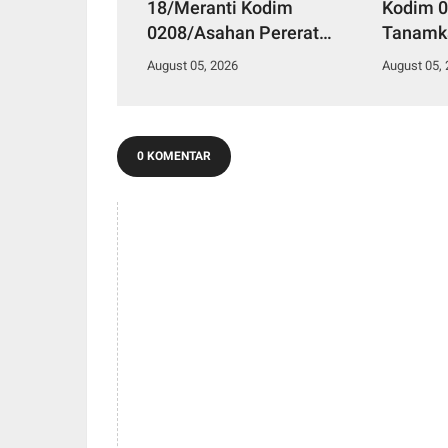
18/Meranti Kodim
Kodim 
0208/Asahan Pererat
Tanamka
Silaturahmi Lewat Komsos
Lewat 
August 05, 2026
August 05,
Dengan Warga Masyarakat
Siswa-s
Binaan
Tanjung
0 KOMENTAR