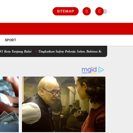
SITEMAP
SPORT
ng Balai
Tingkatkan Safety Pekerja Jalan, Babinsa Koramil 17/DB Kodim 0208/Asahan 