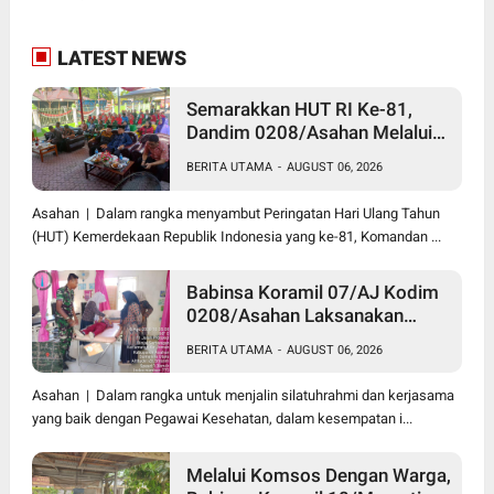
LATEST NEWS
Semarakkan HUT RI Ke-81,
Dandim 0208/Asahan Melalui
Danramil Hadiri Aksi Donor
BERITA UTAMA
-
AUGUST 06, 2026
Darah di Kantor Kemenag
Asahan
Asahan | Dalam rangka menyambut Peringatan Hari Ulang Tahun
(HUT) Kemerdekaan Republik Indonesia yang ke-81, Komandan ...
Babinsa Koramil 07/AJ Kodim
0208/Asahan Laksanakan
Pendataan Stunting Dengan
BERITA UTAMA
-
AUGUST 06, 2026
Pegawai Kesehatan Di
Puskesmas
Asahan | Dalam rangka untuk menjalin silatuhrahmi dan kerjasama
yang baik dengan Pegawai Kesehatan, dalam kesempatan i...
Melalui Komsos Dengan Warga,