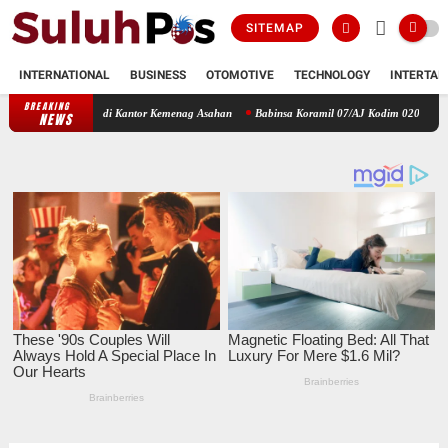
SITEMAP
INTERNATIONAL
BUSINESS
OTOMOTIVE
TECHNOLOGY
INTERTAI
BREAKING
Darah di Kantor Kemenag Asahan
Babinsa Koramil 07/AJ Kodim 0208/Asahan Laksanakan
NEWS