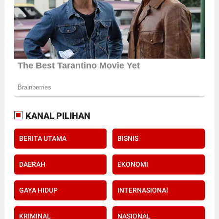
KANAL PILIHAN
BERITA UTAMA
BISNIS
DAERAH
EKONOMI
GAYA HIDUP
INTERNASIONAl
KRIMINAL
NASIONAL