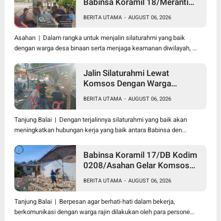
Babinsa Koramil 18/Meranti
Kodim 0208/Asahan Himbau
BERITA UTAMA
-
AUGUST 06, 2026
Jaga ebersihan Dan Kamtibmas
Asahan | Dalam rangka untuk menjalin silaturahmi yang baik
dengan warga desa binaan serta menjaga keamanan diwilayah, ...
Jalin Silaturahmi Lewat
Komsos Dengan Warga
Dilakukan Babinsa Koramil
BERITA UTAMA
-
AUGUST 06, 2026
09/TB Kodim 0208/Asahan
Tanjung Balai | Dengan terjalinnya silaturahmi yang baik akan
meningkatkan hubungan kerja yang baik antara Babinsa den...
Babinsa Koramil 17/DB Kodim
0208/Asahan Gelar Komsos
Bersama Dengan Tukang
BERITA UTAMA
-
AUGUST 06, 2026
Bangunan
Tanjung Balai | Berpesan agar berhati-hati dalam bekerja,
berkomunikasi dengan warga rajin dilakukan oleh para persone...