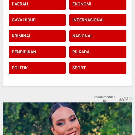
DAERAH
EKONOMI
GAYA HIDUP
INTERNASIONAl
KRIMINAL
NASIONAL
PENDIDIKAN
PILKADA
POLITIK
SPORT