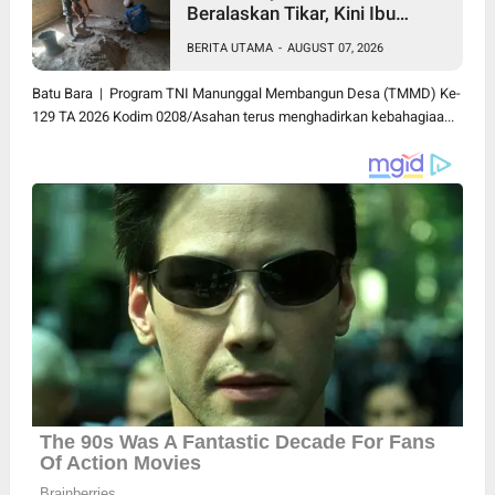
Beralaskan Tikar, Kini Ibu
Paijem Nikmati Lantai Rumah
BERITA UTAMA
-
AUGUST 07, 2026
yang Layak Berkat Satgas
TMMD Ke-129 Kodim
Batu Bara | Program TNI Manunggal Membangun Desa (TMMD) Ke-
0208/Asahan
129 TA 2026 Kodim 0208/Asahan terus menghadirkan kebahagiaa...