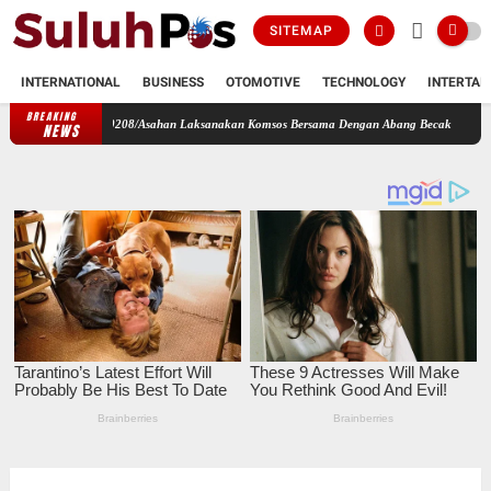
SITEMAP
INTERNATIONAL
BUSINESS
OTOMOTIVE
TECHNOLOGY
INTERTAI
BREAKING
Kodim 0208/Asahan Laksanakan Komsos Bersama Dengan Abang Becak
Perbaharui Data W
NEWS