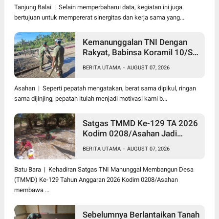
Tanjung Balai | Selain memperbaharui data, kegiatan ini juga
bertujuan untuk mempererat sinergitas dan kerja sama yang...
Kemanunggalan TNI Dengan
Rakyat, Babinsa Koramil 10/SK
Kodim 0208/Asahan Bantu
BERITA UTAMA
-
AUGUST 07, 2026
(Cor) Bangun Rumah Warga
Asahan | Seperti pepatah mengatakan, berat sama dipikul, ringan
sama dijinjing, pepatah itulah menjadi motivasi kami b...
Satgas TMMD Ke-129 TA 2026
Kodim 0208/Asahan Jadi
Solusi Renovasi Mushollah Al
BERITA UTAMA
-
AUGUST 07, 2026
Maghribi yang Mulai Rapuh
Batu Bara | Kehadiran Satgas TNI Manunggal Membangun Desa
(TMMD) Ke-129 Tahun Anggaran 2026 Kodim 0208/Asahan
membawa ...
Sebelumnya Berlantaikan Tanah