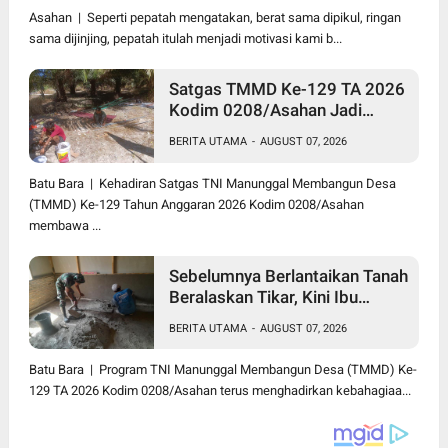
Asahan | Seperti pepatah mengatakan, berat sama dipikul, ringan
sama dijinjing, pepatah itulah menjadi motivasi kami b...
Satgas TMMD Ke-129 TA 2026
Kodim 0208/Asahan Jadi
Solusi Renovasi Mushollah Al
BERITA UTAMA
-
AUGUST 07, 2026
Maghribi yang Mulai Rapuh
Batu Bara | Kehadiran Satgas TNI Manunggal Membangun Desa
(TMMD) Ke-129 Tahun Anggaran 2026 Kodim 0208/Asahan
membawa ...
Sebelumnya Berlantaikan Tanah
Beralaskan Tikar, Kini Ibu
Paijem Nikmati Lantai Rumah
BERITA UTAMA
-
AUGUST 07, 2026
yang Layak Berkat Satgas
TMMD Ke-129 Kodim
Batu Bara | Program TNI Manunggal Membangun Desa (TMMD) Ke-
0208/Asahan
129 TA 2026 Kodim 0208/Asahan terus menghadirkan kebahagiaa...