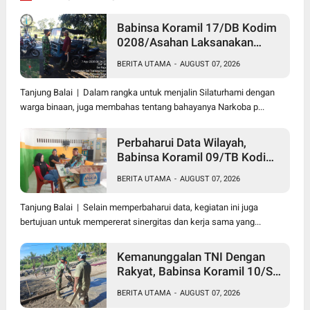
Babinsa Koramil 17/DB Kodim
0208/Asahan Laksanakan
Komsos Bersama Dengan
BERITA UTAMA
-
AUGUST 07, 2026
Abang Becak
Tanjung Balai | Dalam rangka untuk menjalin Silaturhami dengan
warga binaan, juga membahas tentang bahayanya Narkoba p...
Perbaharui Data Wilayah,
Babinsa Koramil 09/TB Kodim
0208/Asahan Gelar Pul Data
BERITA UTAMA
-
AUGUST 07, 2026
Ter Di Kantor Kelurahan
Tanjung Balai | Selain memperbaharui data, kegiatan ini juga
bertujuan untuk mempererat sinergitas dan kerja sama yang...
Kemanunggalan TNI Dengan
Rakyat, Babinsa Koramil 10/SK
Kodim 0208/Asahan Bantu
BERITA UTAMA
-
AUGUST 07, 2026
(Cor) Bangun Rumah Warga