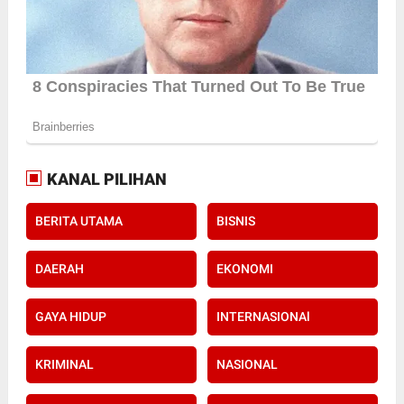
KANAL PILIHAN
BERITA UTAMA
BISNIS
DAERAH
EKONOMI
GAYA HIDUP
INTERNASIONAl
KRIMINAL
NASIONAL