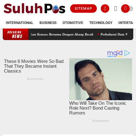
SITEMAP
INTERNATIONAL
BUSINESS
OTOMOTIVE
TECHNOLOGY
INTERTAI
BREAKING
Laksanakan Komsos Bersama Dengan Abang Becak
Perbaharui Data Wilayah, Babinsa Kor
NEWS