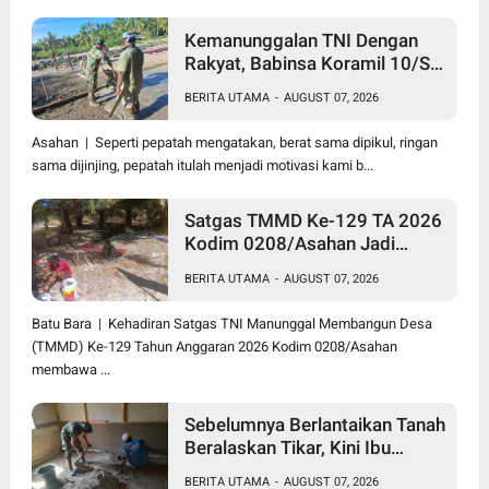
Kemanunggalan TNI Dengan
Rakyat, Babinsa Koramil 10/SK
Kodim 0208/Asahan Bantu
BERITA UTAMA
-
AUGUST 07, 2026
(Cor) Bangun Rumah Warga
Asahan | Seperti pepatah mengatakan, berat sama dipikul, ringan
sama dijinjing, pepatah itulah menjadi motivasi kami b...
Satgas TMMD Ke-129 TA 2026
Kodim 0208/Asahan Jadi
Solusi Renovasi Mushollah Al
BERITA UTAMA
-
AUGUST 07, 2026
Maghribi yang Mulai Rapuh
Batu Bara | Kehadiran Satgas TNI Manunggal Membangun Desa
(TMMD) Ke-129 Tahun Anggaran 2026 Kodim 0208/Asahan
membawa ...
Sebelumnya Berlantaikan Tanah
Beralaskan Tikar, Kini Ibu
Paijem Nikmati Lantai Rumah
BERITA UTAMA
-
AUGUST 07, 2026