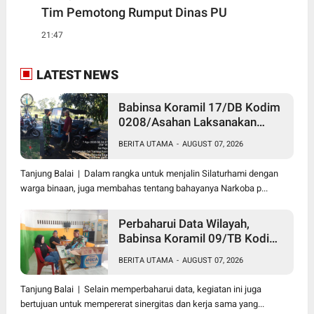
Tim Pemotong Rumput Dinas PU
21:47
LATEST NEWS
Babinsa Koramil 17/DB Kodim
0208/Asahan Laksanakan
Komsos Bersama Dengan
BERITA UTAMA
-
AUGUST 07, 2026
Abang Becak
Tanjung Balai | Dalam rangka untuk menjalin Silaturhami dengan
warga binaan, juga membahas tentang bahayanya Narkoba p...
Perbaharui Data Wilayah,
Babinsa Koramil 09/TB Kodim
0208/Asahan Gelar Pul Data
BERITA UTAMA
-
AUGUST 07, 2026
Ter Di Kantor Kelurahan
Tanjung Balai | Selain memperbaharui data, kegiatan ini juga
bertujuan untuk mempererat sinergitas dan kerja sama yang...