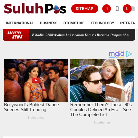
SITEMAP
INTERNATIONAL
BUSINESS
OTOMOTIVE
TECHNOLOGY
INTERTAI
BREAKING
mil 17/DB Kodim 0208/Asahan Laksanakan Komsos Bersama Dengan Abang Becak
Perbah
NEWS