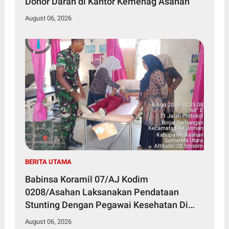
Donor Darah di Kantor Kemenag Asahan
August 06, 2026
BERITA UTAMA
Babinsa Koramil 07/AJ Kodim
0208/Asahan Laksanakan Pendataan
Stunting Dengan Pegawai Kesehatan Di
Puskesmas
August 06, 2026