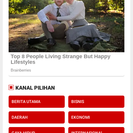
KANAL PILIHAN
BERITA UTAMA
BISNIS
DAERAH
EKONOMI
GAYA HIDUP
INTERNASIONAl