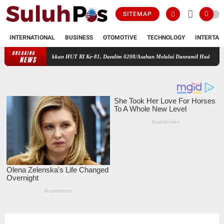
SITEMAP
INTERNATIONAL
BUSINESS
OTOMOTIVE
TECHNOLOGY
INTERTAI
BREAKING
Semarakkan HUT RI Ke-81, Dandim 0208/Asahan Melalui Danramil Hadiri Aksi Donor Darah
NEWS