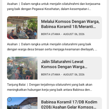
Puskesmas
Asahan | Dalam rangka untuk menjalin silatuhrahmi dan kerjasama
yang baik dengan Pegawai Kesehatan, dalam kesempatan i...
Melalui Komsos Dengan Warga,
Babinsa Koramil 18/Meranti
Kodim 0208/Asahan Himbau
BERITA UTAMA
-
AUGUST 06, 2026
Jaga ebersihan Dan Kamtibmas
Asahan | Dalam rangka untuk menjalin silaturahmi yang baik
dengan warga desa binaan serta menjaga keamanan diwilayah, ...
Jalin Silaturahmi Lewat
Komsos Dengan Warga
Dilakukan Babinsa Koramil
BERITA UTAMA
-
AUGUST 06, 2026
09/TB Kodim 0208/Asahan
Tanjung Balai | Dengan terjalinnya silaturahmi yang baik akan
meningkatkan hubungan kerja yang baik antara Babinsa den...
Babinsa Koramil 17/DB Kodim
0208/Asahan Gelar Komsos