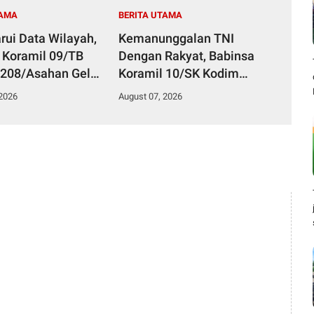
TAMA
BERITA UTAMA
rui Data Wilayah,
Kemanunggalan TNI
 Koramil 09/TB
Dengan Rakyat, Babinsa
208/Asahan Gelar
Koramil 10/SK Kodim
 Ter Di Kantor
0208/Asahan Bantu (Cor)
 2026
August 07, 2026
an
Bangun Rumah Warga