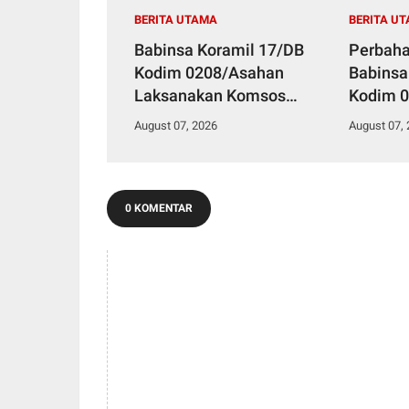
BERITA UTAMA
BERITA U
Babinsa Koramil 17/DB
Perbaha
Kodim 0208/Asahan
Babinsa
Laksanakan Komsos
Kodim 0
Bersama Dengan Abang
Pul Data
August 07, 2026
August 07,
Becak
Kelurah
0 KOMENTAR