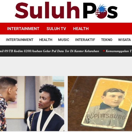
INTERTAINMENT
SULUH TV
HEALTH
INTERTAINMENT
HEALTH
MUSIC
INTERAKTIF
TEKNO
WISATA
m 0208/Asahan Gelar Pul Data Ter Di Kantor Kelurahan
Kemanunggalan TNI Dengan Raky