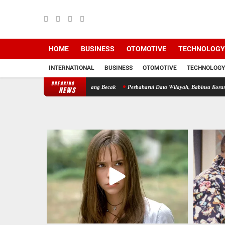
HOME
BUSINESS
OTOMOTIVE
TECHNOLOGY
INTERNATIONAL
BUSINESS
OTOMOTIVE
TECHNOLOGY
BREAKING
sos Bersama Dengan Abang Becak
Perbaharui Data Wilayah, Babinsa Koramil 09/TB Kodi
NEWS