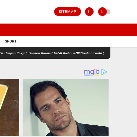
SITEMAP
SPORT
at, Babinsa Koramil 10/SK Kodim 0208/Asahan Bantu (Cor) Bangun Rumah Warga
Satg