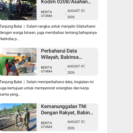
Kodim 0208/Asahan
Laksanakan Komsos
AUGUST 07,
BERITA
Bersama Dengan Abang
-
UTAMA
2026
Becak
Tanjung Balai | Dalam rangka untuk menjalin Silaturhami
dengan warga binaan, juga membahas tentang bahayanya
Narkoba p...
Perbaharui Data
Wilayah, Babinsa
Koramil 09/TB Kodim
AUGUST 07,
BERITA
0208/Asahan Gelar Pul
-
UTAMA
2026
Data Ter Di Kantor
Kelurahan
Tanjung Balai | Selain memperbaharui data, kegiatan ini
juga bertujuan untuk mempererat sinergitas dan kerja
sama yang...
Kemanunggalan TNI
Dengan Rakyat, Babinsa
Koramil 10/SK Kodim
AUGUST 07,
BERITA
0208/Asahan Bantu
-
UTAMA
2026
(Cor) Bangun Rumah