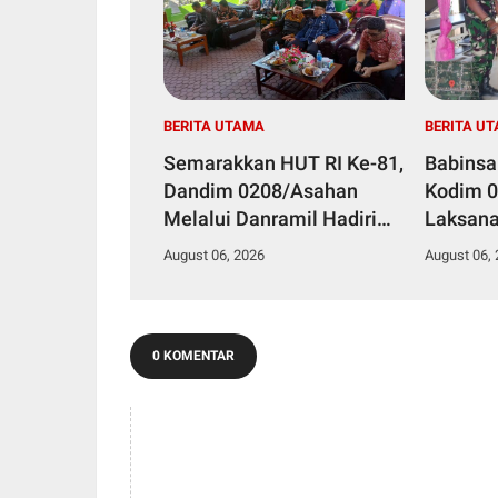
BERITA UTAMA
BERITA U
Semarakkan HUT RI Ke-81,
Babinsa
Dandim 0208/Asahan
Kodim 
Melalui Danramil Hadiri
Laksan
Aksi Donor Darah di Kantor
Stuntin
August 06, 2026
August 06,
Kemenag Asahan
Kesehat
0 KOMENTAR