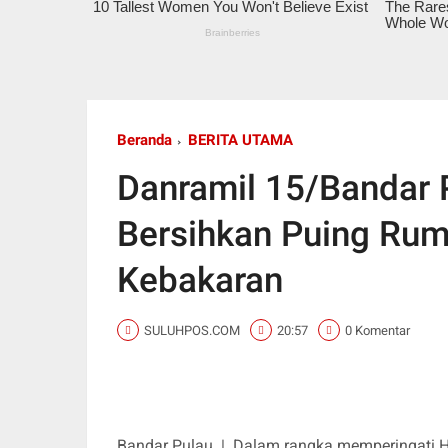
Beranda
BERITA UTAMA
Danramil 15/Bandar P
Bersihkan Puing Ru
Kebakaran
SULUHPOS.COM
20:57
0 Komentar
Bandar Pulau
|
Dalam rangka memperingati Ha