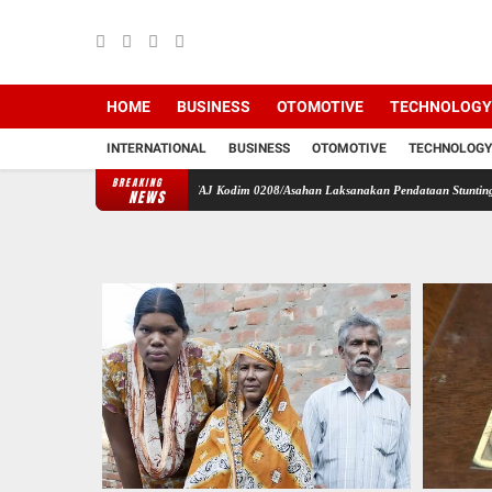
HOME
BUSINESS
OTOMOTIVE
TECHNOLOGY
INTERNATIONAL
BUSINESS
OTOMOTIVE
TECHNOLOGY
BREAKING
n
Babinsa Koramil 07/AJ Kodim 0208/Asahan Laksanakan Pendataan Stunting Dengan Pe
NEWS