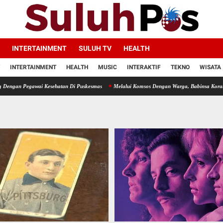
INTERTAINMENT
SULUH TV
HEALTH
INTERTAINMENT
HEALTH
MUSIC
INTERAKTIF
TEKNO
WISATA
gawai Kesehatan Di Puskesmas
Melalui Komsos Dengan Warga, Babinsa Koramil 18/Mera