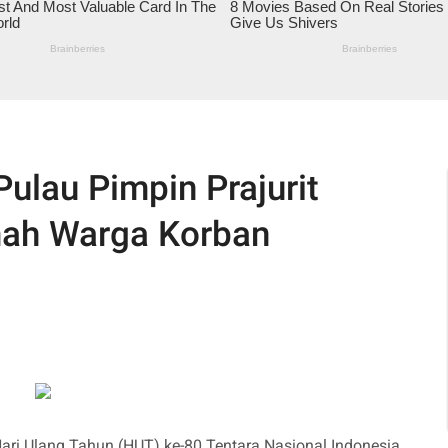
ulau Pimpin Prajurit
mah Warga Korban
ri Ulang Tahun (HUT) ke-80 Tentara Nasional Indonesia