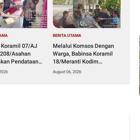
TAMA
BERITA UTAMA
 Koramil 07/AJ
Melalui Komsos Dengan
0208/Asahan
Warga, Babinsa Koramil
akan Pendataan
18/Meranti Kodim
g Dengan Pegawai
0208/Asahan Himbau
 2026
August 06, 2026
an Di Puskesmas
Jaga ebersihan Dan
Kamtibmas