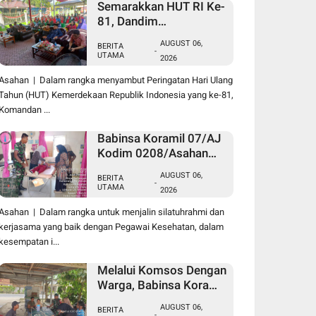
Semarakkan HUT RI Ke-
81, Dandim
0208/Asahan Melalui
AUGUST 06,
BERITA
Danramil Hadiri Aksi
-
UTAMA
2026
Donor Darah di Kantor
Kemenag Asahan
Asahan | Dalam rangka menyambut Peringatan Hari Ulang
Tahun (HUT) Kemerdekaan Republik Indonesia yang ke-81,
Komandan ...
Babinsa Koramil 07/AJ
Kodim 0208/Asahan
Laksanakan Pendataan
AUGUST 06,
BERITA
Stunting Dengan
-
UTAMA
2026
Pegawai Kesehatan Di
Puskesmas
Asahan | Dalam rangka untuk menjalin silatuhrahmi dan
kerjasama yang baik dengan Pegawai Kesehatan, dalam
kesempatan i...
Melalui Komsos Dengan
Warga, Babinsa Koramil
18/Meranti Kodim
AUGUST 06,
BERITA
0208/Asahan Himbau
-