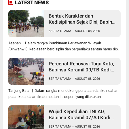
LATEST NEWS
Bentuk Karakter dan
Kedisiplinan Sejak Dini, Babinsa
Koramil 10/SK Kodim
BERITA UTAMA
-
AUGUST 08, 2026
0208/Asahan Beri Pelatihan
PBB dan Etika Bagi Siswa MIN
Asahan | Dalam rangka Pembinaan Perlawanan Wilayah
7 Pertahanan
(Binwanwil), kebiasaan berdisiplin dan berperilaku santun harus dip...
Percepat Renovasi Tugu Kota,
Babinsa Koramil 09/TB Kodim
0208/Asahan Bersama Warga
BERITA UTAMA
-
AUGUST 08, 2026
dan DLH Tanjungbalai Gelar
Gotong Royong
Tanjung Balai | Dalam rangka mendukung penataan dan keindahan
pusat kota, dalam kesempatan ini seperti yang dilakukan ...
Wujud Kepedulian TNI AD,
Babinsa Koramil 07/AJ Kodim
0208/Asahan Anjangsana dan
BERITA UTAMA
-
AUGUST 08, 2026