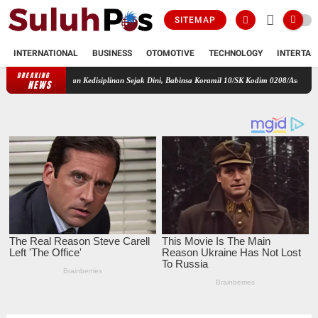
SITEMAP
INTERNATIONAL
BUSINESS
OTOMOTIVE
TECHNOLOGY
INTERTAI
BREAKING
kter dan Kedisiplinan Sejak Dini, Babinsa Koramil 10/SK Kodim 0208/Asahan Beri Pelatihan 
NEWS