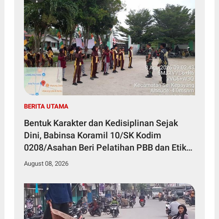
BERITA UTAMA
Bentuk Karakter dan Kedisiplinan Sejak
Dini, Babinsa Koramil 10/SK Kodim
0208/Asahan Beri Pelatihan PBB dan Etika
Bagi Siswa MIN 7 Pertahanan
August 08, 2026