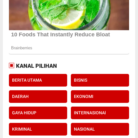
KANAL PILIHAN
BERITA UTAMA
BISNIS
DAERAH
EKONOMI
GAYA HIDUP
INTERNASIONAl
KRIMINAL
NASIONAL