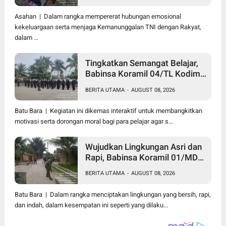
Serahkan Bantuan Tali Kasih
Kepada Lansia Usia 97 Tahun
Asahan | Dalam rangka mempererat hubungan emosional
kekeluargaan serta menjaga Kemanunggalan TNI dengan Rakyat,
dalam ...
Tingkatkan Semangat Belajar,
Babinsa Koramil 04/TL Kodim
0208/Asahan Beri Pembekalan
BERITA UTAMA
-
AUGUST 08, 2026
Wawasan Kebangsaan bagi
Pelajar SMA & SMK
Batu Bara | Kegiatan ini dikemas interaktif untuk membangkitkan
motivasi serta dorongan moral bagi para pelajar agar s...
Wujudkan Lingkungan Asri dan
Rapi, Babinsa Koramil 01/MD
Kodim 0208/Asahan Ajak
BERITA UTAMA
-
AUGUST 08, 2026
Warga Pakam Raya Selatan
Gotong Royong
Batu Bara | Dalam rangka menciptakan lingkungan yang bersih, rapi,
dan indah, dalam kesempatan ini seperti yang dilaku...