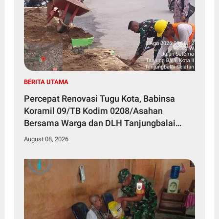
BERITA UTAMA
Percepat Renovasi Tugu Kota, Babinsa
Koramil 09/TB Kodim 0208/Asahan
Bersama Warga dan DLH Tanjungbalai
Gelar Gotong Royong
August 08, 2026