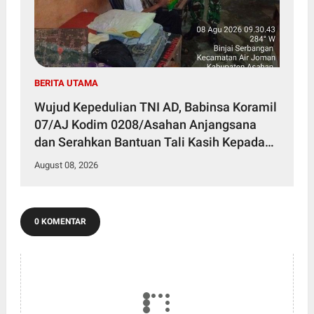
BERITA UTAMA
Wujud Kepedulian TNI AD, Babinsa Koramil
07/AJ Kodim 0208/Asahan Anjangsana
dan Serahkan Bantuan Tali Kasih Kepada
Lansia Usia 97 Tahun
August 08, 2026
0 KOMENTAR