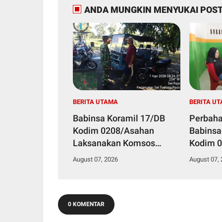
ANDA MUNGKIN MENYUKAI POST
BERITA UTAMA
BERITA U
Babinsa Koramil 17/DB
Perbaha
Kodim 0208/Asahan
Babinsa
Laksanakan Komsos
Kodim 0
Bersama Dengan Abang
Pul Data
August 07, 2026
August 07,
Becak
Kelurah
0 KOMENTAR