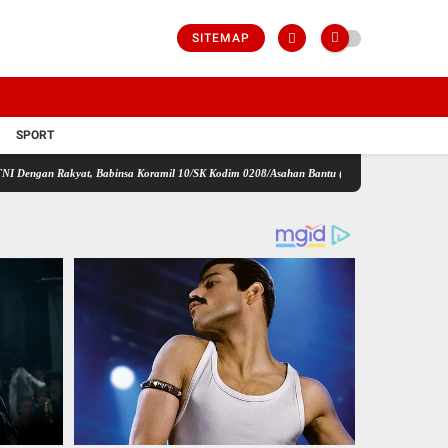
SITEMAP
SPORT
yat, Babinsa Koramil 10/SK Kodim 0208/Asahan Bantu (Cor) Bangun Rumah Warga
Sat