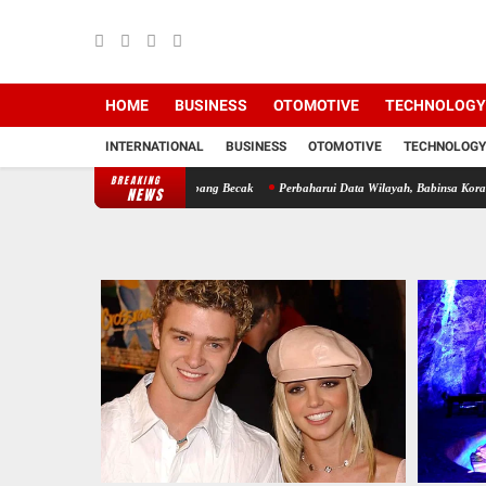
HOME
BUSINESS
OTOMOTIVE
TECHNOLOGY
INTERNATIONAL
BUSINESS
OTOMOTIVE
TECHNOLOGY
BREAKING
msos Bersama Dengan Abang Becak
Perbaharui Data Wilayah, Babinsa Koramil 09/TB Kod
NEWS