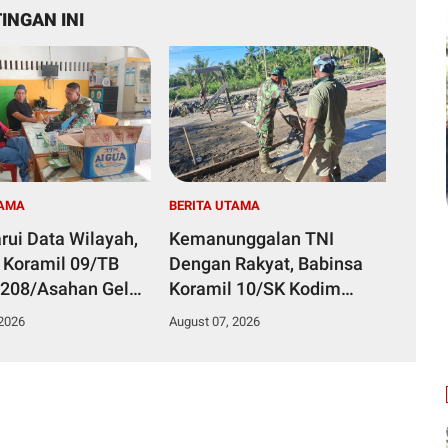
INGAN INI
TAMA
BERITA UTAMA
rui Data Wilayah,
Kemanunggalan TNI
 Koramil 09/TB
Dengan Rakyat, Babinsa
208/Asahan Gelar
Koramil 10/SK Kodim
 Ter Di Kantor
0208/Asahan Bantu (Cor)
 2026
August 07, 2026
an
Bangun Rumah Warga