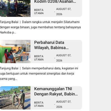
Kodim 0208/Asahan
Laksanakan Komsos
AUGUST 07,
BERITA
Bersama Dengan Abang
-
UTAMA
2026
Becak
Tanjung Balai | Dalam rangka untuk menjalin Silaturhami
dengan warga binaan, juga membahas tentang bahayanya
Narkoba p...
Perbaharui Data
Wilayah, Babinsa
Koramil 09/TB Kodim
AUGUST 07,
BERITA
0208/Asahan Gelar Pul
-
UTAMA
2026
Data Ter Di Kantor
Kelurahan
Tanjung Balai | Selain memperbaharui data, kegiatan ini
juga bertujuan untuk mempererat sinergitas dan kerja
sama yang...
Kemanunggalan TNI
Dengan Rakyat, Babinsa
Koramil 10/SK Kodim
AUGUST 07,
BERITA
0208/Asahan Bantu
-
UTAMA
2026
(Cor) Bangun Rumah