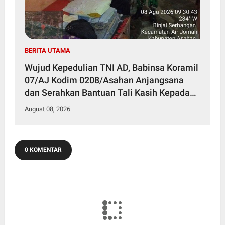
BERITA UTAMA
Wujud Kepedulian TNI AD, Babinsa Koramil
07/AJ Kodim 0208/Asahan Anjangsana
dan Serahkan Bantuan Tali Kasih Kepada
Lansia Usia 97 Tahun
August 08, 2026
0 KOMENTAR