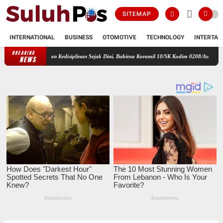
SITEMAP
INTERNATIONAL
BUSINESS
OTOMOTIVE
TECHNOLOGY
INTERTAI
BREAKING
kter dan Kedisiplinan Sejak Dini, Babinsa Koramil 10/SK Kodim 0208/Asahan Beri Pelatihan
NEWS