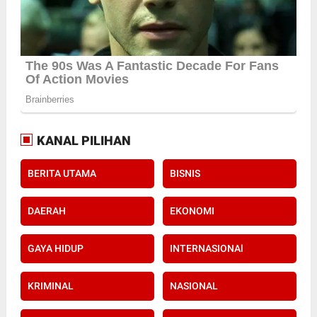
KANAL PILIHAN
BERITA UTAMA
BISNIS
DAERAH
EKONOMI
GAYA HIDUP
INTERNASIONAl
KRIMINAL
NASIONAL