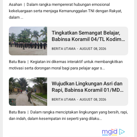
Kepada Lansia Usia 97 Tahun
Asahan | Dalam rangka mempererat hubungan emosional
kekeluargaan serta menjaga Kemanunggalan TNI dengan Rakyat,
dalam ...
Tingkatkan Semangat Belajar,
Babinsa Koramil 04/TL Kodim
0208/Asahan Beri Pembekalan
BERITA UTAMA
-
AUGUST 08, 2026
Wawasan Kebangsaan bagi
Pelajar SMA & SMK
Batu Bara | Kegiatan ini dikemas interaktif untuk membangkitkan
motivasi serta dorongan moral bagi para pelajar agar s...
Wujudkan Lingkungan Asri dan
Rapi, Babinsa Koramil 01/MD
Kodim 0208/Asahan Ajak
BERITA UTAMA
-
AUGUST 08, 2026
Warga Pakam Raya Selatan
Gotong Royong
Batu Bara | Dalam rangka menciptakan lingkungan yang bersih, rapi,
dan indah, dalam kesempatan ini seperti yang dilaku...