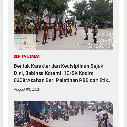
BERITA UTAMA
Bentuk Karakter dan Kedisiplinan Sejak
Dini, Babinsa Koramil 10/SK Kodim
0208/Asahan Beri Pelatihan PBB dan Etika
Bagi Siswa MIN 7 Pertahanan
August 08, 2026