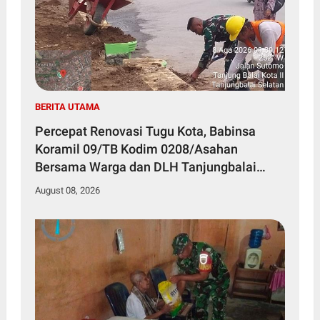
BERITA UTAMA
Percepat Renovasi Tugu Kota, Babinsa
Koramil 09/TB Kodim 0208/Asahan
Bersama Warga dan DLH Tanjungbalai
Gelar Gotong Royong
August 08, 2026