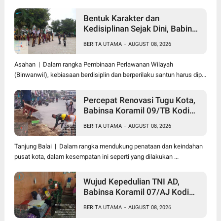
Bentuk Karakter dan
Kedisiplinan Sejak Dini, Babinsa
Koramil 10/SK Kodim
BERITA UTAMA
-
AUGUST 08, 2026
0208/Asahan Beri Pelatihan
PBB dan Etika Bagi Siswa MIN
Asahan | Dalam rangka Pembinaan Perlawanan Wilayah
7 Pertahanan
(Binwanwil), kebiasaan berdisiplin dan berperilaku santun harus dip...
Percepat Renovasi Tugu Kota,
Babinsa Koramil 09/TB Kodim
0208/Asahan Bersama Warga
BERITA UTAMA
-
AUGUST 08, 2026
dan DLH Tanjungbalai Gelar
Gotong Royong
Tanjung Balai | Dalam rangka mendukung penataan dan keindahan
pusat kota, dalam kesempatan ini seperti yang dilakukan ...
Wujud Kepedulian TNI AD,
Babinsa Koramil 07/AJ Kodim
0208/Asahan Anjangsana dan
BERITA UTAMA
-
AUGUST 08, 2026
Serahkan Bantuan Tali Kasih