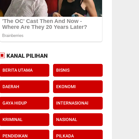
KANAL PILIHAN
BERITA UTAMA
BISNIS
DAERAH
EKONOMI
GAYA HIDUP
INTERNASIONAl
KRIMINAL
NASIONAL
PENDIDIKAN
PILKADA