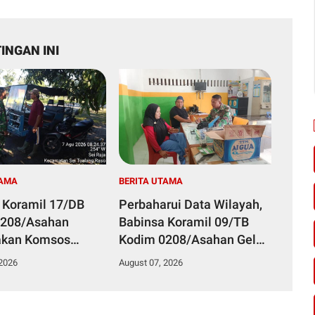
INGAN INI
TAMA
BERITA UTAMA
 Koramil 17/DB
Perbaharui Data Wilayah,
0208/Asahan
Babinsa Koramil 09/TB
akan Komsos
Kodim 0208/Asahan Gelar
a Dengan Abang
Pul Data Ter Di Kantor
 2026
August 07, 2026
Kelurahan