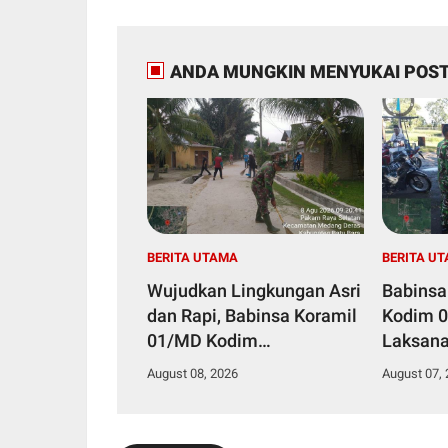
ANDA MUNGKIN MENYUKAI POST
BERITA UTAMA
BERITA U
Wujudkan Lingkungan Asri
Babinsa
dan Rapi, Babinsa Koramil
Kodim 
01/MD Kodim
Laksan
0208/Asahan Ajak Warga
Bersam
August 08, 2026
August 07,
Pakam Raya Selatan
Becak
Gotong Royong