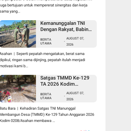
juga bertujuan untuk mempererat sinergitas dan kerja
sama yang...
Kemanunggalan TNI
Dengan Rakyat, Babinsa
Koramil 10/SK Kodim
AUGUST 07,
BERITA
0208/Asahan Bantu
-
UTAMA
2026
(Cor) Bangun Rumah
Warga
Asahan | Seperti pepatah mengatakan, berat sama
dipikul, ringan sama dijinjing, pepatah itulah menjadi
motivasi kami b...
Satgas TMMD Ke-129
TA 2026 Kodim
0208/Asahan Jadi
AUGUST 07,
BERITA
Solusi Renovasi
-
UTAMA
2026
Mushollah Al Maghribi
yang Mulai Rapuh
Batu Bara | Kehadiran Satgas TNI Manunggal
Membangun Desa (TMMD) Ke-129 Tahun Anggaran 2026
Kodim 0208/Asahan membawa ...