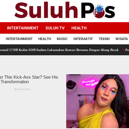
INTERTAINMENT
SULUH TV
HEALTH
INTERTAINMENT
HEALTH
MUSIC
INTERAKTIF
TEKNO
WISATA
B Kodim 0208/Asahan Laksanakan Komsos Bersama Dengan Abang Becak
Perbaharui Dat