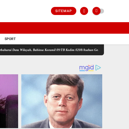
SITEMAP
SPORT
a Wilayah, Babinsa Koramil 09/TB Kodim 0208/Asahan Gelar Pul Data Ter Di Kantor Keluraha