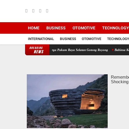
HOME
BUSINESS
OTOMOTIVE
TECHNOLOGY
INTERNATIONAL
BUSINESS
OTOMOTIVE
TECHNOLOGY
BREAKING
im 0208/Asahan Ajak Warga Pakam Raya Selatan Gotong Royong
Babinsa Koramil 17/D
NEWS