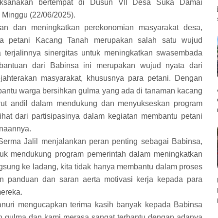
ilaksanakan bertempat di Dusun VII Desa Suka Damai
Minggu (22/06/2025).
n dan meningkatkan perekonomian masyarakat desa,
a petani Kacang Tanah merupakan salah satu wujud
terjalinnya sinergitas untuk meningkatkan swasembada
antuan dari Babinsa ini merupakan wujud nyata dari
ahterakan masyarakat, khususnya para petani. Dengan
antu warga bersihkan gulma yang ada di tanaman kacang
urut andil dalam mendukung dan menyukseskan program
lihat dari partisipasinya dalam kegiatan membantu petani
inaannya.
erma Jalil menjalankan peran penting sebagai Babinsa,
tuk mendukung program pemerintah dalam meningkatkan
gsung ke ladang, kita tidak hanya membantu dalam proses
n panduan dan saran aerta motivasi kerja kepada para
mereka.
anuri mengucapkan terima kasih banyak kepada Babinsa
 gulma dan kami merasa sangat terbantu dengan adanya