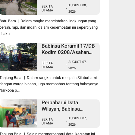
Koramil 01/MD Kodim
AUGUST 08,
BERITA
0208/Asahan Ajak
-
UTAMA
2026
Warga Pakam Raya
Selatan Gotong Royong
Batu Bara | Dalam rangka menciptakan lingkungan yang
bersih, rapi, dan indah, dalam kesempatan ini seperti yang
dilaku...
Babinsa Koramil 17/DB
Kodim 0208/Asahan
Laksanakan Komsos
AUGUST 07,
BERITA
Bersama Dengan Abang
-
UTAMA
2026
Becak
Tanjung Balai | Dalam rangka untuk menjalin Silaturhami
dengan warga binaan, juga membahas tentang bahayanya
Narkoba p...
Perbaharui Data
Wilayah, Babinsa
Koramil 09/TB Kodim
AUGUST 07,
BERITA
0208/Asahan Gelar Pul
-
UTAMA
2026
Data Ter Di Kantor
Kelurahan
Tanjung Balai | Selain memperbaharui data, kegiatan ini