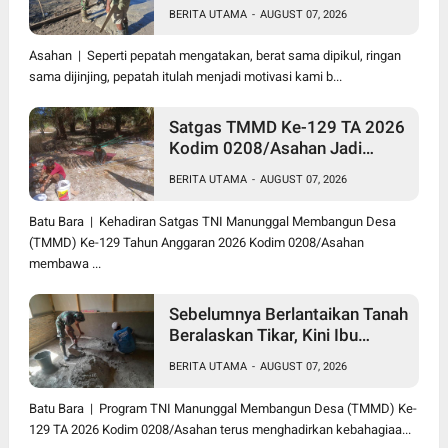
Kodim 0208/Asahan Bantu
BERITA UTAMA
-
AUGUST 07, 2026
(Cor) Bangun Rumah Warga
Asahan | Seperti pepatah mengatakan, berat sama dipikul, ringan
sama dijinjing, pepatah itulah menjadi motivasi kami b...
Satgas TMMD Ke-129 TA 2026
Kodim 0208/Asahan Jadi
Solusi Renovasi Mushollah Al
BERITA UTAMA
-
AUGUST 07, 2026
Maghribi yang Mulai Rapuh
Batu Bara | Kehadiran Satgas TNI Manunggal Membangun Desa
(TMMD) Ke-129 Tahun Anggaran 2026 Kodim 0208/Asahan
membawa ...
Sebelumnya Berlantaikan Tanah
Beralaskan Tikar, Kini Ibu
Paijem Nikmati Lantai Rumah
BERITA UTAMA
-
AUGUST 07, 2026
yang Layak Berkat Satgas
TMMD Ke-129 Kodim
Batu Bara | Program TNI Manunggal Membangun Desa (TMMD) Ke-
0208/Asahan
129 TA 2026 Kodim 0208/Asahan terus menghadirkan kebahagiaa...