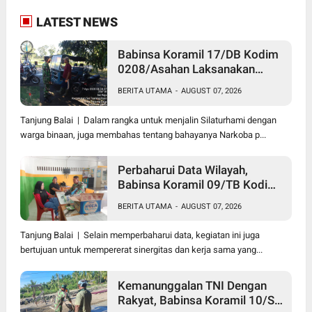
LATEST NEWS
Babinsa Koramil 17/DB Kodim
0208/Asahan Laksanakan
Komsos Bersama Dengan
BERITA UTAMA
-
AUGUST 07, 2026
Abang Becak
Tanjung Balai | Dalam rangka untuk menjalin Silaturhami dengan
warga binaan, juga membahas tentang bahayanya Narkoba p...
Perbaharui Data Wilayah,
Babinsa Koramil 09/TB Kodim
0208/Asahan Gelar Pul Data
BERITA UTAMA
-
AUGUST 07, 2026
Ter Di Kantor Kelurahan
Tanjung Balai | Selain memperbaharui data, kegiatan ini juga
bertujuan untuk mempererat sinergitas dan kerja sama yang...
Kemanunggalan TNI Dengan
Rakyat, Babinsa Koramil 10/SK