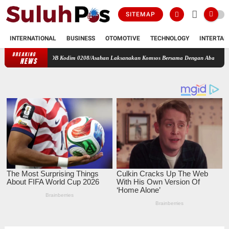
SITEMAP
INTERNATIONAL
BUSINESS
OTOMOTIVE
TECHNOLOGY
INTERTAI
BREAKING
mil 17/DB Kodim 0208/Asahan Laksanakan Komsos Bersama Dengan Abang Becak
Perbah
NEWS