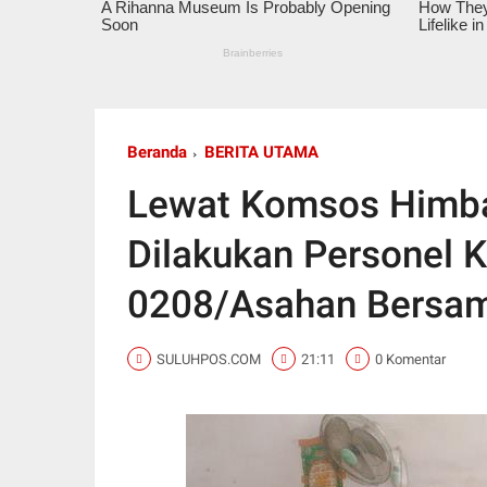
Beranda
BERITA UTAMA
Lewat Komsos Himba
Dilakukan Personel 
0208/Asahan Bersam
SULUHPOS.COM
21:11
0 Komentar