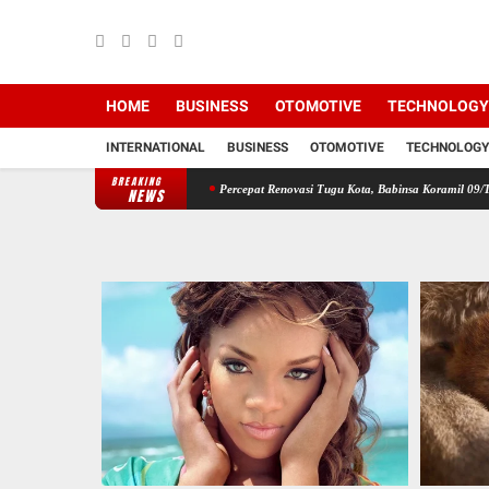
HOME
BUSINESS
OTOMOTIVE
TECHNOLOGY
INTERNATIONAL
BUSINESS
OTOMOTIVE
TECHNOLOGY
BREAKING
iswa MIN 7 Pertahanan
Percepat Renovasi Tugu Kota, Babinsa Koramil 09/TB Kodim 020
NEWS