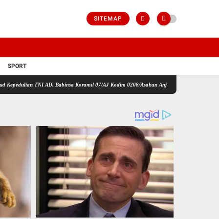
SITEMAP
SPORT
TNI AD, Babinsa Koramil 07/AJ Kodim 0208/Asahan Anjangsana dan Serahkan Bantuan Tali 