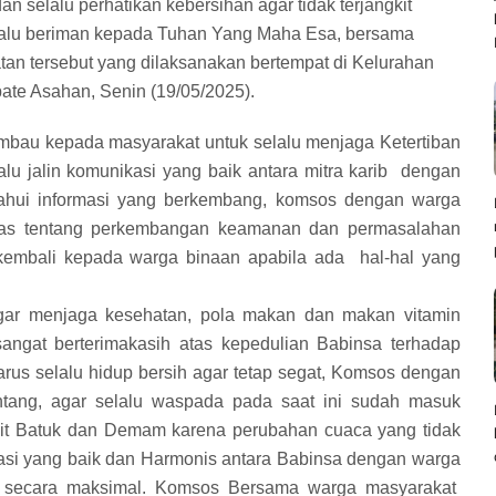
n selalu perhatikan kebersihan agar tidak terjangkit
elalu beriman kepada Tuhan Yang Maha Esa, bersama
an tersebut yang dilaksanakan bertempat di Kelurahan
te Asahan, Senin (19/05/2025).
bau kepada masyarakat untuk selalu menjaga Ketertiban
u jalin komunikasi yang baik antara mitra karib dengan
tahui informasi yang berkembang, komsos dengan warga
as tentang perkembangan keamanan dan permasalahan
kembali kepada warga binaan apabila ada hal-hal yang
ar menjaga kesehatan, pola makan dan makan vitamin
sangat berterimakasih atas kepedulian Babinsa terhadap
arus selalu hidup bersih agar tetap segat, Komsos dengan
tang, agar selalu waspada pada saat ini sudah masuk
it Batuk dan Demam karena perubahan cuaca yang tidak
asi yang baik dan Harmonis antara Babinsa dengan warga
sa secara maksimal. Komsos Bersama warga masyarakat