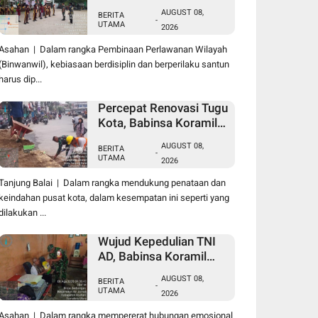
Babinsa Koramil 10/SK
AUGUST 08,
BERITA
Kodim 0208/Asahan
-
UTAMA
2026
Beri Pelatihan PBB dan
Etika Bagi Siswa MIN 7
Asahan | Dalam rangka Pembinaan Perlawanan Wilayah
Pertahanan
(Binwanwil), kebiasaan berdisiplin dan berperilaku santun
harus dip...
Percepat Renovasi Tugu
Kota, Babinsa Koramil
09/TB Kodim
AUGUST 08,
BERITA
0208/Asahan Bersama
-
UTAMA
2026
Warga dan DLH
Tanjungbalai Gelar
Tanjung Balai | Dalam rangka mendukung penataan dan
Gotong Royong
keindahan pusat kota, dalam kesempatan ini seperti yang
dilakukan ...
Wujud Kepedulian TNI
AD, Babinsa Koramil
07/AJ Kodim
AUGUST 08,
BERITA
0208/Asahan
-
UTAMA
2026
Anjangsana dan
Serahkan Bantuan Tali
Asahan | Dalam rangka mempererat hubungan emosional