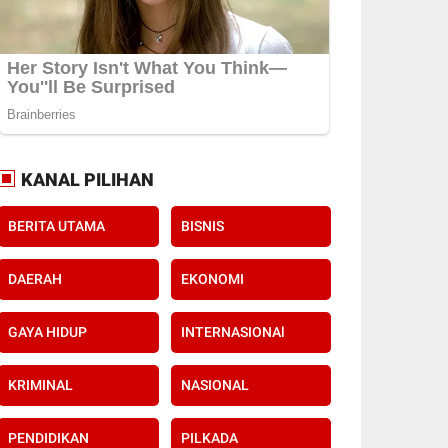
KANAL PILIHAN
BERITA UTAMA
BISNIS
DAERAH
EKONOMI
GAYA HIDUP
INTERNASIONAl
KRIMINAL
NASIONAL
PENDIDIKAN
PILKADA