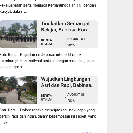
Kasih Kepada Lansia
kekeluargaan serta menjaga Kemanunggalan TNI dengan
Usia 97 Tahun
Rakyat, dalam ...
Tingkatkan Semangat
Belajar, Babinsa Koramil
04/TL Kodim
AUGUST 08,
BERITA
0208/Asahan Beri
-
UTAMA
2026
Pembekalan Wawasan
Kebangsaan bagi
Batu Bara | Kegiatan ini dikemas interaktif untuk
Pelajar SMA & SMK
membangkitkan motivasi serta dorongan moral bagi para
pelajar agar s...
Wujudkan Lingkungan
Asri dan Rapi, Babinsa
Koramil 01/MD Kodim
AUGUST 08,
BERITA
0208/Asahan Ajak
-
UTAMA
2026
Warga Pakam Raya
Selatan Gotong Royong
Batu Bara | Dalam rangka menciptakan lingkungan yang
bersih, rapi, dan indah, dalam kesempatan ini seperti yang
dilaku...