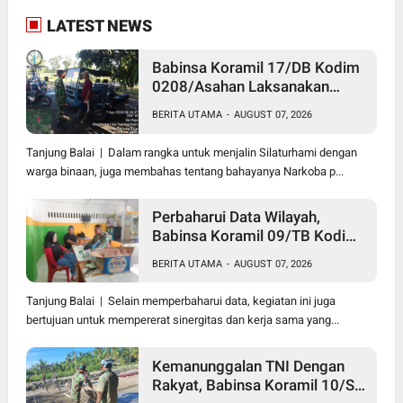
LATEST NEWS
Babinsa Koramil 17/DB Kodim
0208/Asahan Laksanakan
Komsos Bersama Dengan
BERITA UTAMA
-
AUGUST 07, 2026
Abang Becak
Tanjung Balai | Dalam rangka untuk menjalin Silaturhami dengan
warga binaan, juga membahas tentang bahayanya Narkoba p...
Perbaharui Data Wilayah,
Babinsa Koramil 09/TB Kodim
0208/Asahan Gelar Pul Data
BERITA UTAMA
-
AUGUST 07, 2026
Ter Di Kantor Kelurahan
Tanjung Balai | Selain memperbaharui data, kegiatan ini juga
bertujuan untuk mempererat sinergitas dan kerja sama yang...
Kemanunggalan TNI Dengan
Rakyat, Babinsa Koramil 10/SK