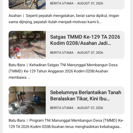
Kodim 0208/Asahan Bantu
BERITA UTAMA
-
AUGUST 07, 2026
(Cor) Bangun Rumah Warga
Asahan | Seperti pepatah mengatakan, berat sama dipikul, ringan
sama dijinjing, pepatah itulah menjadi motivasi kami b...
Satgas TMMD Ke-129 TA 2026
Kodim 0208/Asahan Jadi
Solusi Renovasi Mushollah Al
BERITA UTAMA
-
AUGUST 07, 2026
Maghribi yang Mulai Rapuh
Batu Bara | Kehadiran Satgas TNI Manunggal Membangun Desa
(TMMD) Ke-129 Tahun Anggaran 2026 Kodim 0208/Asahan
membawa ...
Sebelumnya Berlantaikan Tanah
Beralaskan Tikar, Kini Ibu
Paijem Nikmati Lantai Rumah
BERITA UTAMA
-
AUGUST 07, 2026
yang Layak Berkat Satgas
TMMD Ke-129 Kodim
Batu Bara | Program TNI Manunggal Membangun Desa (TMMD) Ke-
0208/Asahan
129 TA 2026 Kodim 0208/Asahan terus menghadirkan kebahagiaa...