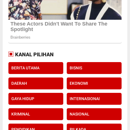
KANAL PILIHAN
BERITA UTAMA
BISNIS
DAERAH
EKONOMI
GAYA HIDUP
INTERNASIONAl
KRIMINAL
NASIONAL
PENDIDIKAN
PILKADA