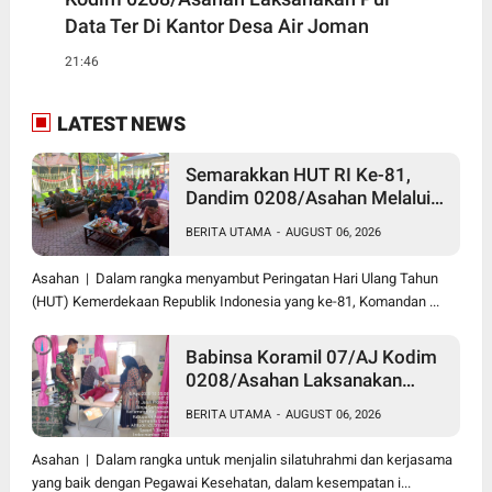
Data Ter Di Kantor Desa Air Joman
21:46
LATEST NEWS
Semarakkan HUT RI Ke-81,
Dandim 0208/Asahan Melalui
Danramil Hadiri Aksi Donor
BERITA UTAMA
-
AUGUST 06, 2026
Darah di Kantor Kemenag
Asahan
Asahan | Dalam rangka menyambut Peringatan Hari Ulang Tahun
(HUT) Kemerdekaan Republik Indonesia yang ke-81, Komandan ...
Babinsa Koramil 07/AJ Kodim
0208/Asahan Laksanakan
Pendataan Stunting Dengan
BERITA UTAMA
-
AUGUST 06, 2026
Pegawai Kesehatan Di
Puskesmas
Asahan | Dalam rangka untuk menjalin silatuhrahmi dan kerjasama
yang baik dengan Pegawai Kesehatan, dalam kesempatan i...