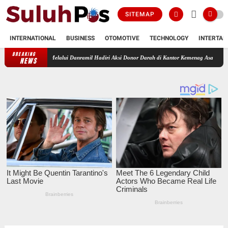
SITEMAP
INTERNATIONAL
BUSINESS
OTOMOTIVE
TECHNOLOGY
INTERTAI
BREAKING
an Melalui Danramil Hadiri Aksi Donor Darah di Kantor Kemenag Asahan
Babinsa Kor
NEWS