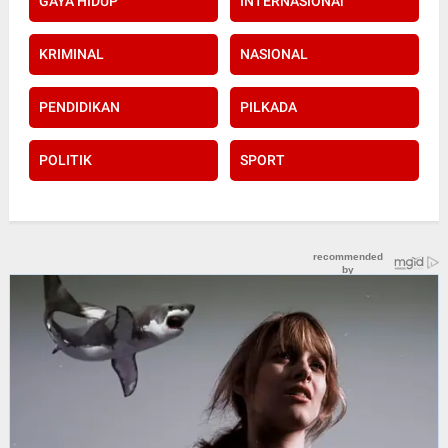
GAYA HIDUP
INTERNASIONAl
KRIMINAL
NASIONAL
PENDIDIKAN
PILKADA
POLITIK
SPORT