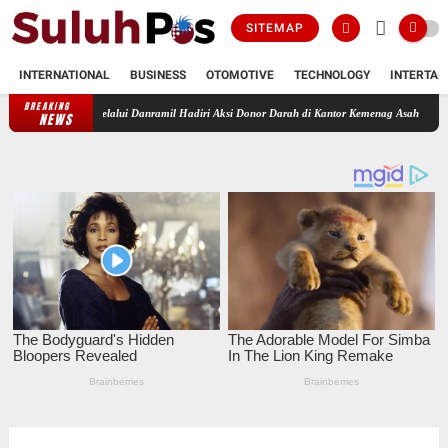
SITEMAP
INTERNATIONAL
BUSINESS
OTOMOTIVE
TECHNOLOGY
INTERTAI
BREAKING
n Melalui Danramil Hadiri Aksi Donor Darah di Kantor Kemenag Asahan
Babinsa Kora
NEWS