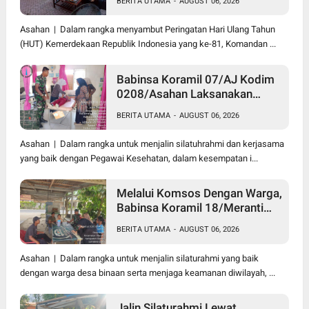
BERITA UTAMA
-
AUGUST 06, 2026
Darah di Kantor Kemenag
Asahan
Asahan | Dalam rangka menyambut Peringatan Hari Ulang Tahun
(HUT) Kemerdekaan Republik Indonesia yang ke-81, Komandan ...
Babinsa Koramil 07/AJ Kodim
0208/Asahan Laksanakan
Pendataan Stunting Dengan
BERITA UTAMA
-
AUGUST 06, 2026
Pegawai Kesehatan Di
Puskesmas
Asahan | Dalam rangka untuk menjalin silatuhrahmi dan kerjasama
yang baik dengan Pegawai Kesehatan, dalam kesempatan i...
Melalui Komsos Dengan Warga,
Babinsa Koramil 18/Meranti
Kodim 0208/Asahan Himbau
BERITA UTAMA
-
AUGUST 06, 2026
Jaga ebersihan Dan Kamtibmas
Asahan | Dalam rangka untuk menjalin silaturahmi yang baik
dengan warga desa binaan serta menjaga keamanan diwilayah, ...
Jalin Silaturahmi Lewat