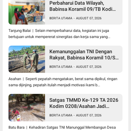
Perbaharui Data Wilayah,
Babinsa Koramil 09/TB Kodim
0208/Asahan Gelar Pul Data
BERITA UTAMA
-
AUGUST 07, 2026
Ter Di Kantor Kelurahan
Tanjung Balai | Selain memperbaharui data, kegiatan ini juga
bertujuan untuk mempererat sinergitas dan kerja sama yang...
Kemanunggalan TNI Dengan
Rakyat, Babinsa Koramil 10/SK
Kodim 0208/Asahan Bantu
BERITA UTAMA
-
AUGUST 07, 2026
(Cor) Bangun Rumah Warga
Asahan | Seperti pepatah mengatakan, berat sama dipikul, ringan
sama dijinjing, pepatah itulah menjadi motivasi kami b...
Satgas TMMD Ke-129 TA 2026
Kodim 0208/Asahan Jadi
Solusi Renovasi Mushollah Al
BERITA UTAMA
-
AUGUST 07, 2026
Maghribi yang Mulai Rapuh
Batu Bara | Kehadiran Satgas TNI Manunggal Membangun Desa