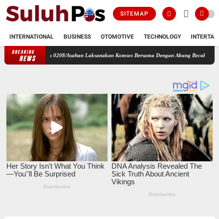
SITEMAP
INTERNATIONAL
BUSINESS
OTOMOTIVE
TECHNOLOGY
INTERTAI
BREAKING
B Kodim 0208/Asahan Laksanakan Komsos Bersama Dengan Abang Becak
Perbaharui Dat
NEWS