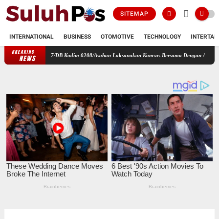
SITEMAP
INTERNATIONAL
BUSINESS
OTOMOTIVE
TECHNOLOGY
INTERTAI
BREAKING
ramil 17/DB Kodim 0208/Asahan Laksanakan Komsos Bersama Dengan Abang Becak
Per
NEWS