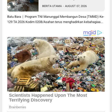
Paijem Nikmati Lantai Rumah
BERITA UTAMA
-
AUGUST 07, 2026
yang Layak Berkat Satgas
TMMD Ke-129 Kodim
Batu Bara | Program TNI Manunggal Membangun Desa (TMMD) Ke-
0208/Asahan
129 TA 2026 Kodim 0208/Asahan terus menghadirkan kebahagiaa...