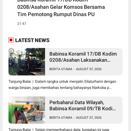
0208/Asahan Gelar Komsos Bersama
Tim Pemotong Rumput Dinas PU
21:47
LATEST NEWS
Babinsa Koramil 17/DB Kodim
0208/Asahan Laksanakan
Komsos Bersama Dengan
BERITA UTAMA
-
AUGUST 07, 2026
Abang Becak
Tanjung Balai | Dalam rangka untuk menjalin Silaturhami dengan
warga binaan, juga membahas tentang bahayanya Narkoba p...
Perbaharui Data Wilayah,
Babinsa Koramil 09/TB Kodim
0208/Asahan Gelar Pul Data
BERITA UTAMA
-
AUGUST 07, 2026
Ter Di Kantor Kelurahan
Tanjung Balai | Selain memperbaharui data, kegiatan ini juga