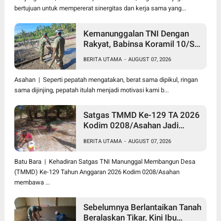
bertujuan untuk mempererat sinergitas dan kerja sama yang...
Kemanunggalan TNI Dengan
Rakyat, Babinsa Koramil 10/SK
Kodim 0208/Asahan Bantu
BERITA UTAMA
-
AUGUST 07, 2026
(Cor) Bangun Rumah Warga
Asahan | Seperti pepatah mengatakan, berat sama dipikul, ringan
sama dijinjing, pepatah itulah menjadi motivasi kami b...
Satgas TMMD Ke-129 TA 2026
Kodim 0208/Asahan Jadi
Solusi Renovasi Mushollah Al
BERITA UTAMA
-
AUGUST 07, 2026
Maghribi yang Mulai Rapuh
Batu Bara | Kehadiran Satgas TNI Manunggal Membangun Desa
(TMMD) Ke-129 Tahun Anggaran 2026 Kodim 0208/Asahan
membawa ...
Sebelumnya Berlantaikan Tanah
Beralaskan Tikar, Kini Ibu