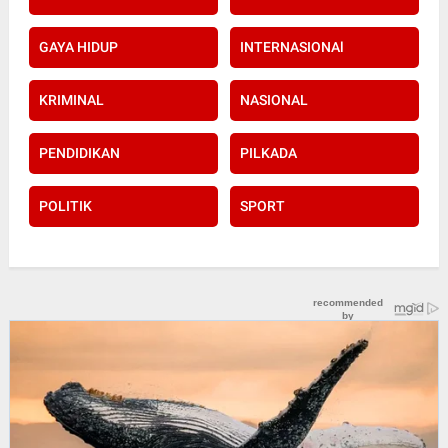
GAYA HIDUP
INTERNASIONAl
KRIMINAL
NASIONAL
PENDIDIKAN
PILKADA
POLITIK
SPORT