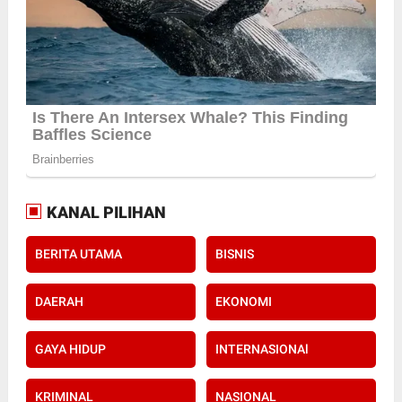
KANAL PILIHAN
BERITA UTAMA
BISNIS
DAERAH
EKONOMI
GAYA HIDUP
INTERNASIONAl
KRIMINAL
NASIONAL