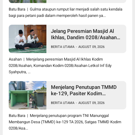
Batu Bara | Gulma ataupun rumput liar menjadi salah satu kendala
bagi para petani padi dalam memperoleh hasil panen ya...
Jelang Peresmian Masjid Al
Ikhlas, Dandim 0208/Asahan
Gelar Dzikir dan Doa Bersama
BERITA UTAMA
-
AUGUST 09, 2026
serta Santuni Anak Yatim
Asahan | Menjelang peresmian Masjid Al Ikhlas Kodim
0208/Asahan, Komandan Kodim 0208/Asahan Letkol Inf Edy
Syahputra, ...
Menjelang Penutupan TMMD
ke-129, Pasiter Kodim
0208/Asahan Cek Sarana Air
BERITA UTAMA
-
AUGUST 09, 2026
Bersih di Desa Kapal Merah
Batu Bara | Menjelang penutupan program TNI Manunggal
Membangun Desa (TMMD) ke-129 TA 2026, Satgas TMMD Kodim
0208/Asa...