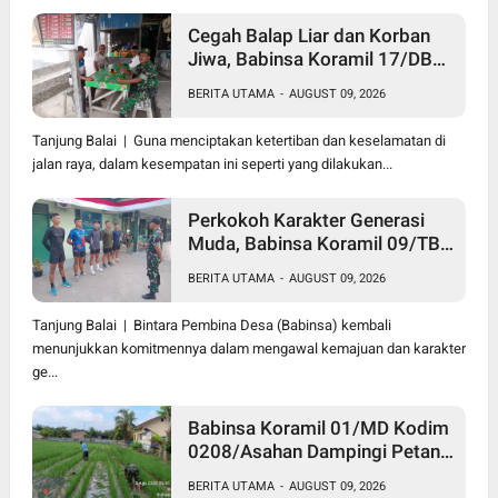
Cegah Balap Liar dan Korban
Jiwa, Babinsa Koramil 17/DB
Kodim 0208/Asahan Gelar
BERITA UTAMA
-
AUGUST 09, 2026
Komsos Tegur Pengendara dan
Serap Informasi Warga
Tanjung Balai | Guna menciptakan ketertiban dan keselamatan di
jalan raya, dalam kesempatan ini seperti yang dilakukan...
Perkokoh Karakter Generasi
Muda, Babinsa Koramil 09/TB
Kodim 0208/Asahan Rangkul
BERITA UTAMA
-
AUGUST 09, 2026
Pelajar dan Mahasiswa Lewat
Wasbang
Tanjung Balai | Bintara Pembina Desa (Babinsa) kembali
menunjukkan komitmennya dalam mengawal kemajuan dan karakter
ge...
Babinsa Koramil 01/MD Kodim
0208/Asahan Dampingi Petani
Merawat Tanaman Padi Dengan
BERITA UTAMA
-
AUGUST 09, 2026
Bersihkan Gulma