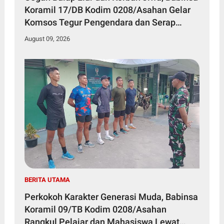
Koramil 17/DB Kodim 0208/Asahan Gelar
Komsos Tegur Pengendara dan Serap
Informasi Warga
August 09, 2026
BERITA UTAMA
Perkokoh Karakter Generasi Muda, Babinsa
Koramil 09/TB Kodim 0208/Asahan
Rangkul Pelajar dan Mahasiswa Lewat