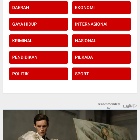
DAERAH
EKONOMI
GAYA HIDUP
INTERNASIONAl
KRIMINAL
NASIONAL
PENDIDIKAN
PILKADA
POLITIK
SPORT