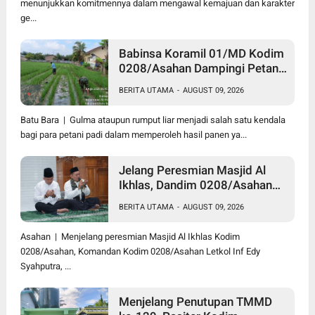
menunjukkan komitmennya dalam mengawal kemajuan dan karakter
ge...
Babinsa Koramil 01/MD Kodim
0208/Asahan Dampingi Petani
Merawat Tanaman Padi Dengan
BERITA UTAMA
-
AUGUST 09, 2026
Bersihkan Gulma
Batu Bara | Gulma ataupun rumput liar menjadi salah satu kendala
bagi para petani padi dalam memperoleh hasil panen ya...
Jelang Peresmian Masjid Al
Ikhlas, Dandim 0208/Asahan
Gelar Dzikir dan Doa Bersama
BERITA UTAMA
-
AUGUST 09, 2026
serta Santuni Anak Yatim
Asahan | Menjelang peresmian Masjid Al Ikhlas Kodim
0208/Asahan, Komandan Kodim 0208/Asahan Letkol Inf Edy
Syahputra, ...
Menjelang Penutupan TMMD