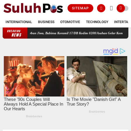
SITEMAP
INTERNATIONAL
BUSINESS
OTOMOTIVE
TECHNOLOGY
INTERTAI
BREAKING
 dan Korban Jiwa, Babinsa Koramil 17/DB Kodim 0208/Asahan Gelar Komsos Tegur Pengendar
NEWS