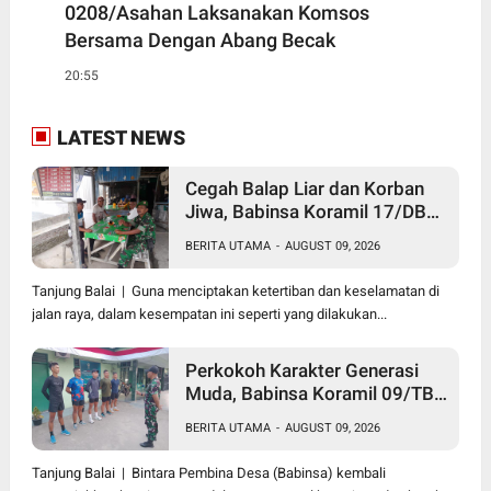
0208/Asahan Laksanakan Komsos
Bersama Dengan Abang Becak
20:55
LATEST NEWS
Cegah Balap Liar dan Korban
Jiwa, Babinsa Koramil 17/DB
Kodim 0208/Asahan Gelar
BERITA UTAMA
-
AUGUST 09, 2026
Komsos Tegur Pengendara dan
Serap Informasi Warga
Tanjung Balai | Guna menciptakan ketertiban dan keselamatan di
jalan raya, dalam kesempatan ini seperti yang dilakukan...
Perkokoh Karakter Generasi
Muda, Babinsa Koramil 09/TB
Kodim 0208/Asahan Rangkul
BERITA UTAMA
-
AUGUST 09, 2026
Pelajar dan Mahasiswa Lewat
Wasbang
Tanjung Balai | Bintara Pembina Desa (Babinsa) kembali