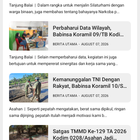
Tanjung Balai | Dalam rangka untuk menjalin Silaturhami dengan
warga binaan, juga membahas tentang bahayanya Narkoba p...
Perbaharui Data Wilayah,
Babinsa Koramil 09/TB Kodim
0208/Asahan Gelar Pul Data
BERITA UTAMA
-
AUGUST 07, 2026
Ter Di Kantor Kelurahan
Tanjung Balai | Selain memperbaharui data, kegiatan ini juga
bertujuan untuk mempererat sinergitas dan kerja sama yang...
Kemanunggalan TNI Dengan
Rakyat, Babinsa Koramil 10/SK
Kodim 0208/Asahan Bantu
BERITA UTAMA
-
AUGUST 07, 2026
(Cor) Bangun Rumah Warga
Asahan | Seperti pepatah mengatakan, berat sama dipikul, ringan
sama dijinjing, pepatah itulah menjadi motivasi kami b...
Satgas TMMD Ke-129 TA 2026
Kodim 0208/Asahan Jadi