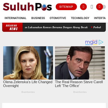
SITEMAP
INTERNATIONAL
BUSINESS
OTOMOTIVE
TECHNOLOGY
INTERTAI
BREAKING
08/Asahan Laksanakan Komsos Bersama Dengan Abang Becak
Perbaharui Data Wilayah, 
NEWS