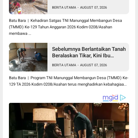
Solusi Renovasi Mushollah Al
BERITA UTAMA
-
AUGUST 07, 2026
Maghribi yang Mulai Rapuh
Batu Bara | Kehadiran Satgas TNI Manunggal Membangun Desa
(TMMD) Ke-129 Tahun Anggaran 2026 Kodim 0208/Asahan
membawa ...
Sebelumnya Berlantaikan Tanah
Beralaskan Tikar, Kini Ibu
Paijem Nikmati Lantai Rumah
BERITA UTAMA
-
AUGUST 07, 2026
yang Layak Berkat Satgas
TMMD Ke-129 Kodim
Batu Bara | Program TNI Manunggal Membangun Desa (TMMD) Ke-
0208/Asahan
129 TA 2026 Kodim 0208/Asahan terus menghadirkan kebahagiaa...