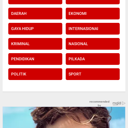
DAERAH
EKONOMI
GAYA HIDUP
INTERNASIONAl
KRIMINAL
NASIONAL
PENDIDIKAN
PILKADA
POLITIK
SPORT