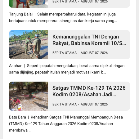
BERITA UTAMA
-
AUGUST 07, 2026
Ter Di Kantor Kelurahan
Tanjung Balai | Selain memperbaharui data, kegiatan ini juga
bertujuan untuk mempererat sinergitas dan kerja sama yang...
Kemanunggalan TNI Dengan
Rakyat, Babinsa Koramil 10/SK
Kodim 0208/Asahan Bantu
BERITA UTAMA
-
AUGUST 07, 2026
(Cor) Bangun Rumah Warga
Asahan | Seperti pepatah mengatakan, berat sama dipikul, ringan
sama dijinjing, pepatah itulah menjadi motivasi kami b...
Satgas TMMD Ke-129 TA 2026
Kodim 0208/Asahan Jadi
Solusi Renovasi Mushollah Al
BERITA UTAMA
-
AUGUST 07, 2026
Maghribi yang Mulai Rapuh
Batu Bara | Kehadiran Satgas TNI Manunggal Membangun Desa
(TMMD) Ke-129 Tahun Anggaran 2026 Kodim 0208/Asahan
membawa ...