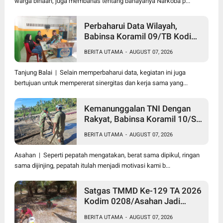
warga binaan, juga membahas tentang bahayanya Narkoba p...
Perbaharui Data Wilayah,
Babinsa Koramil 09/TB Kodim
0208/Asahan Gelar Pul Data
BERITA UTAMA
-
AUGUST 07, 2026
Ter Di Kantor Kelurahan
Tanjung Balai | Selain memperbaharui data, kegiatan ini juga
bertujuan untuk mempererat sinergitas dan kerja sama yang...
Kemanunggalan TNI Dengan
Rakyat, Babinsa Koramil 10/SK
Kodim 0208/Asahan Bantu
BERITA UTAMA
-
AUGUST 07, 2026
(Cor) Bangun Rumah Warga
Asahan | Seperti pepatah mengatakan, berat sama dipikul, ringan
sama dijinjing, pepatah itulah menjadi motivasi kami b...
Satgas TMMD Ke-129 TA 2026
Kodim 0208/Asahan Jadi
Solusi Renovasi Mushollah Al
BERITA UTAMA
-
AUGUST 07, 2026
Maghribi yang Mulai Rapuh