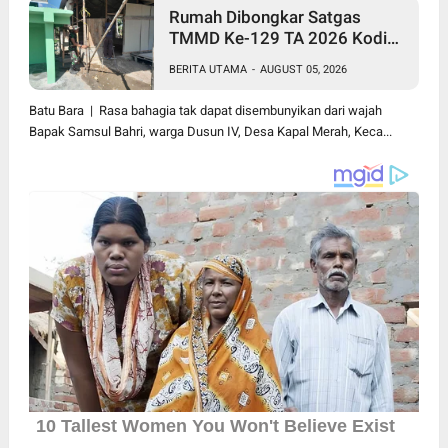
Rumah Dibongkar Satgas
TMMD Ke-129 TA 2026 Kodim
0208/Asahan, Bapak Samsul
BERITA UTAMA
-
AUGUST 05, 2026
Bahri Bahagia Impiannya Miliki
Rumah Layak Huni Segera
Batu Bara | Rasa bahagia tak dapat disembunyikan dari wajah
Terwujud
Bapak Samsul Bahri, warga Dusun IV, Desa Kapal Merah, Keca...