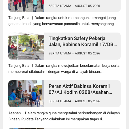
Tanah Air Lewat Wasbang
BERITA UTAMA
-
AUGUST 05, 2026
Kepada Siswa-siswi MAN1
Kota Tanjung Balai
Tanjung Balai | Dalam rangka untuk membangun semangat juang
generasi muda yang berwawasan pancasila untuk menyongsong ...
Tingkatkan Safety Pekerja
Jalan, Babinsa Koramil 17/DB
Kodim 0208/Asahan Gelar
BERITA UTAMA
-
AUGUST 05, 2026
Komsos Bersama Tim
Pemotong Rumput Dinas PU
Tanjung Balai | Dalam rangka mewujudkan keselamatan kerja serta
mempererat silaturahmi dengan warga di wilayah binaan,...
Peran Aktif Babinsa Koramil
07/AJ Kodim 0208/Asahan
Laksanakan Pul Data Ter Di
BERITA UTAMA
-
AUGUST 05, 2026
Kantor Desa Air Joman
Asahan | Dalam rangka guna mengetahui perkembangan di Wilayah
Binaan, Puldata Ter yang dilakukan ini merupakan tugas d...