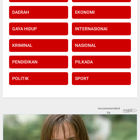
DAERAH
EKONOMI
GAYA HIDUP
INTERNASIONAl
KRIMINAL
NASIONAL
PENDIDIKAN
PILKADA
POLITIK
SPORT