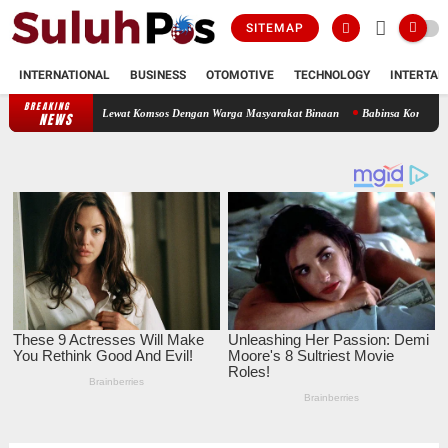
SITEMAP
INTERNATIONAL
BUSINESS
OTOMOTIVE
TECHNOLOGY
INTERTAI
BREAKING
aturahmi Lewat Komsos Dengan Warga Masyarakat Binaan
Babinsa Koramil 09/TB Kodim 0
NEWS