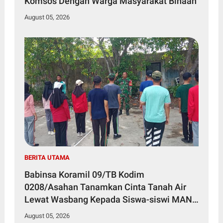
Komsos Dengan Warga Masyarakat Binaan
August 05, 2026
BERITA UTAMA
Babinsa Koramil 09/TB Kodim
0208/Asahan Tanamkan Cinta Tanah Air
Lewat Wasbang Kepada Siswa-siswi MAN1
Kota Tanjung Balai
August 05, 2026