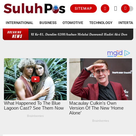
SITEMAP
INTERNATIONAL
BUSINESS
OTOMOTIVE
TECHNOLOGY
INTERTAI
BREAKING
 HUT RI Ke-81, Dandim 0208/Asahan Melalui Danramil Hadiri Aksi Donor Darah di Kantor
NEWS