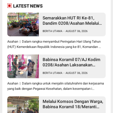
LATEST NEWS
Semarakkan HUT RI Ke-81,
Dandim 0208/Asahan Melalui
Danramil Hadiri Aksi Donor
BERITA UTAMA
-
AUGUST 06, 2026
Darah di Kantor Kemenag
Asahan
Asahan | Dalam rangka menyambut Peringatan Hari Ulang Tahun
(HUT) Kemerdekaan Republik Indonesia yang ke-81, Komandan ...
Babinsa Koramil 07/AJ Kodim
0208/Asahan Laksanakan
Pendataan Stunting Dengan
BERITA UTAMA
-
AUGUST 06, 2026
Pegawai Kesehatan Di
Puskesmas
Asahan | Dalam rangka untuk menjalin silatuhrahmi dan kerjasama
yang baik dengan Pegawai Kesehatan, dalam kesempatan i...
Melalui Komsos Dengan Warga,
Babinsa Koramil 18/Meranti
Kodim 0208/Asahan Himbau