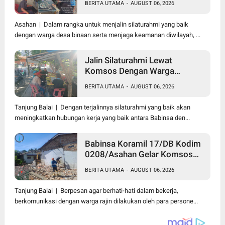
BERITA UTAMA
-
AUGUST 06, 2026
Jaga ebersihan Dan Kamtibmas
Asahan | Dalam rangka untuk menjalin silaturahmi yang baik
dengan warga desa binaan serta menjaga keamanan diwilayah, ...
Jalin Silaturahmi Lewat
Komsos Dengan Warga
Dilakukan Babinsa Koramil
BERITA UTAMA
-
AUGUST 06, 2026
09/TB Kodim 0208/Asahan
Tanjung Balai | Dengan terjalinnya silaturahmi yang baik akan
meningkatkan hubungan kerja yang baik antara Babinsa den...
Babinsa Koramil 17/DB Kodim
0208/Asahan Gelar Komsos
Bersama Dengan Tukang
BERITA UTAMA
-
AUGUST 06, 2026
Bangunan
Tanjung Balai | Berpesan agar berhati-hati dalam bekerja,
berkomunikasi dengan warga rajin dilakukan oleh para persone...