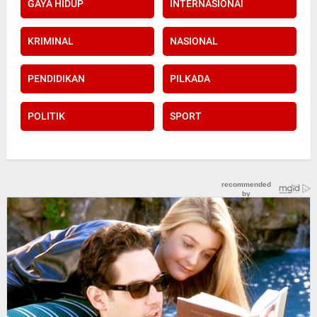
GAYA HIDUP
INTERNASIONAl
KRIMINAL
NASIONAL
PENDIDIKAN
PILKADA
POLITIK
SPORT