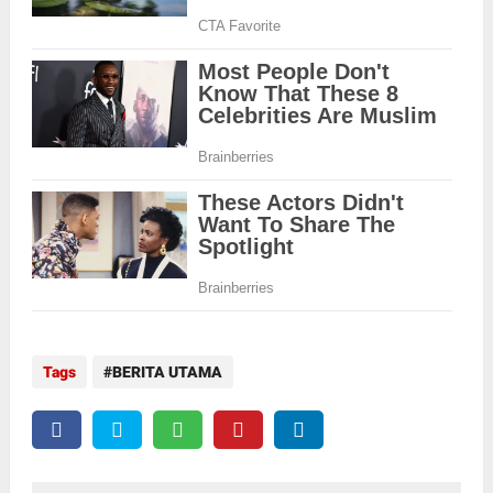
Tags
BERITA UTAMA