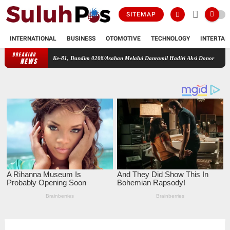
SITEMAP
INTERNATIONAL
BUSINESS
OTOMOTIVE
TECHNOLOGY
INTERTAI
BREAKING
T RI Ke-81, Dandim 0208/Asahan Melalui Danramil Hadiri Aksi Donor Darah di Kantor Ke
NEWS