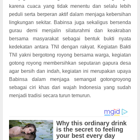
karena cuaca yang tidak menentu dan selalu lebih
peduli serta berperan aktif dalam menjaga kebersihan
lingkungan sekitar. Babinsa juga sekaligus bersenda
gurau demi menjalin silaturahmi dan keakraban
bersama masyarakat sebagai bentuk bukti nyata
kedekatan antara TNI dengan rakyat. Kegiatan Bakti
TNI yakni bergotong royong bersama warga, kegiatan
gotong royong membersihkan seputaran gapura desa
agar bersih dan indah, kegiatan ini merupakan upaya
Babinsa dalam menjaga semangat gotongroyong
sebagai ciri khas dari wajah Indonesia yang sudah
menjadi tradisi secara turun temurun.