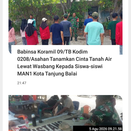
Babinsa Koramil 09/TB Kodim
0208/Asahan Tanamkan Cinta Tanah Air
Lewat Wasbang Kepada Siswa-siswi
MAN1 Kota Tanjung Balai
21:47