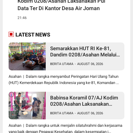
Kodim 0208/Asahan Laksanakan Pul
Data Ter Di Kantor Desa Air Joman
21:46
LATEST NEWS
Semarakkan HUT RI Ke-81,
Dandim 0208/Asahan Melalui
Danramil Hadiri Aksi Donor
BERITA UTAMA
-
AUGUST 06, 2026
Darah di Kantor Kemenag
Asahan
Asahan | Dalam rangka menyambut Peringatan Hari Ulang Tahun
(HUT) Kemerdekaan Republik Indonesia yang ke-81, Komandan ...
Babinsa Koramil 07/AJ Kodim
0208/Asahan Laksanakan
Pendataan Stunting Dengan
BERITA UTAMA
-
AUGUST 06, 2026
Pegawai Kesehatan Di
Puskesmas
Asahan | Dalam rangka untuk menjalin silatuhrahmi dan kerjasama
yang baik dengan Pegawai Kesehatan, dalam kesempatan i...