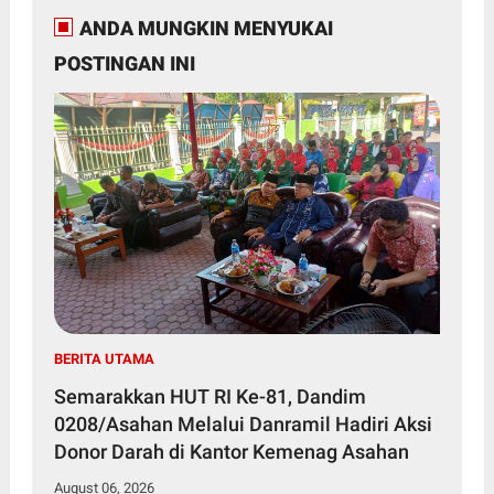
ANDA MUNGKIN MENYUKAI
POSTINGAN INI
BERITA UTAMA
Semarakkan HUT RI Ke-81, Dandim
0208/Asahan Melalui Danramil Hadiri Aksi
Donor Darah di Kantor Kemenag Asahan
August 06, 2026