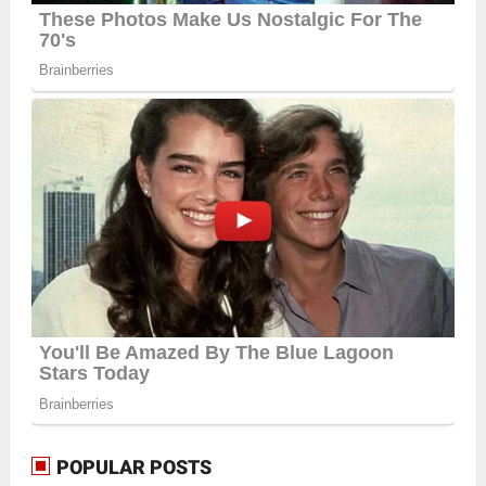
POPULAR POSTS