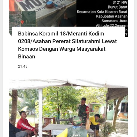
Babinsa Koramil 18/Meranti Kodim
0208/Asahan Pererat Silaturahmi Lewat
Komsos Dengan Warga Masyarakat
Binaan
21:48