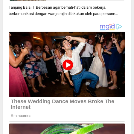
Tanjung Balai | Berpesan agar berhati-hati dalam bekerja,
berkomunikasi dengan warga rajin dilakukan oleh para persone...