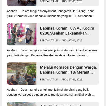
BERITA UTAMA
-
AUGUST 06, 2026
Darah di Kantor Kemenag
Asahan
Asahan | Dalam rangka menyambut Peringatan Hari Ulang Tahun
(HUT) Kemerdekaan Republik Indonesia yang ke-81, Komandan ...
Babinsa Koramil 07/AJ Kodim
0208/Asahan Laksanakan
Pendataan Stunting Dengan
BERITA UTAMA
-
AUGUST 06, 2026
Pegawai Kesehatan Di
Puskesmas
Asahan | Dalam rangka untuk menjalin silatuhrahmi dan kerjasama
yang baik dengan Pegawai Kesehatan, dalam kesempatan i...
Melalui Komsos Dengan Warga,
Babinsa Koramil 18/Meranti
Kodim 0208/Asahan Himbau
BERITA UTAMA
-
AUGUST 06, 2026
Jaga ebersihan Dan Kamtibmas
Asahan | Dalam rangka untuk menjalin silaturahmi yang baik
dengan warga desa binaan serta menjaga keamanan diwilayah, ...