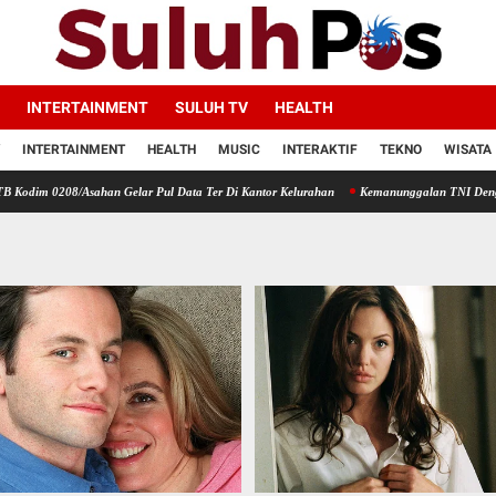
INTERTAINMENT
SULUH TV
HEALTH
INTERTAINMENT
HEALTH
MUSIC
INTERAKTIF
TEKNO
WISATA
/Asahan Gelar Pul Data Ter Di Kantor Kelurahan
Kemanunggalan TNI Dengan Rakyat, Ba