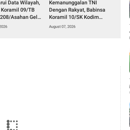
rui Data Wilayah,
Kemanunggalan TNI
 Koramil 09/TB
Dengan Rakyat, Babinsa
208/Asahan Gelar
Koramil 10/SK Kodim
 Ter Di Kantor
0208/Asahan Bantu (Cor)
 2026
August 07, 2026
an
Bangun Rumah Warga