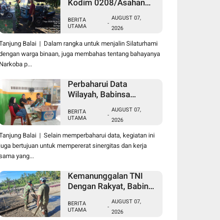
Kodim 0208/Asahan
Laksanakan Komsos
AUGUST 07,
BERITA
Bersama Dengan Abang
-
UTAMA
2026
Becak
Tanjung Balai | Dalam rangka untuk menjalin Silaturhami
dengan warga binaan, juga membahas tentang bahayanya
Narkoba p...
Perbaharui Data
Wilayah, Babinsa
Koramil 09/TB Kodim
AUGUST 07,
BERITA
0208/Asahan Gelar Pul
-
UTAMA
2026
Data Ter Di Kantor
Kelurahan
Tanjung Balai | Selain memperbaharui data, kegiatan ini
juga bertujuan untuk mempererat sinergitas dan kerja
sama yang...
Kemanunggalan TNI
Dengan Rakyat, Babinsa
Koramil 10/SK Kodim
AUGUST 07,
BERITA
0208/Asahan Bantu
-
UTAMA
2026
(Cor) Bangun Rumah