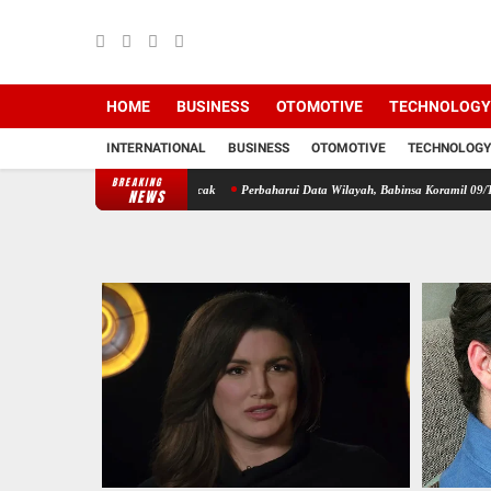
HOME
BUSINESS
OTOMOTIVE
TECHNOLOGY
INTERNATIONAL
BUSINESS
OTOMOTIVE
TECHNOLOGY
BREAKING
rsama Dengan Abang Becak
Perbaharui Data Wilayah, Babinsa Koramil 09/TB Kodim 0208
NEWS