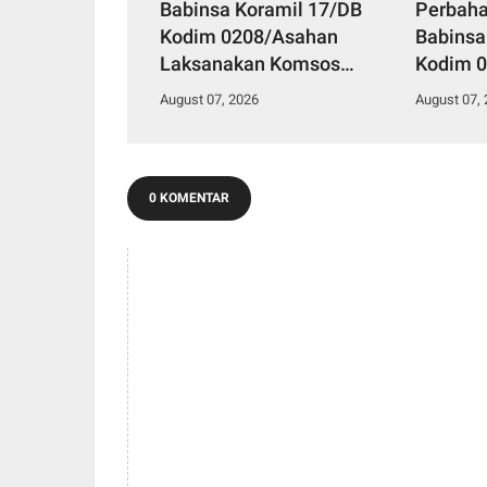
Babinsa Koramil 17/DB
Perbaha
Kodim 0208/Asahan
Babinsa
Laksanakan Komsos
Kodim 0
Bersama Dengan Abang
Pul Data
August 07, 2026
August 07,
Becak
Kelurah
0 KOMENTAR