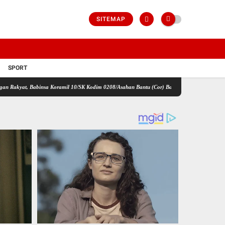
SITEMAP
SPORT
binsa Koramil 10/SK Kodim 0208/Asahan Bantu (Cor) Bangun Rumah Warga
Satgas TMM