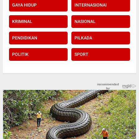
GAYA HIDUP
INTERNASIONAl
KRIMINAL
NASIONAL
PENDIDIKAN
PILKADA
POLITIK
SPORT