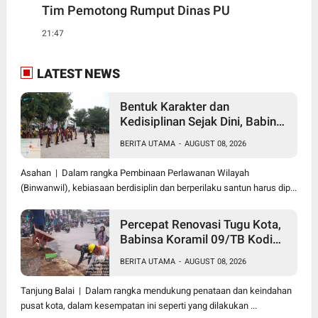
Tim Pemotong Rumput Dinas PU
21:47
LATEST NEWS
Bentuk Karakter dan
Kedisiplinan Sejak Dini, Babinsa
Koramil 10/SK Kodim
BERITA UTAMA
-
AUGUST 08, 2026
0208/Asahan Beri Pelatihan
PBB dan Etika Bagi Siswa MIN
Asahan | Dalam rangka Pembinaan Perlawanan Wilayah
7 Pertahanan
(Binwanwil), kebiasaan berdisiplin dan berperilaku santun harus dip...
Percepat Renovasi Tugu Kota,
Babinsa Koramil 09/TB Kodim
0208/Asahan Bersama Warga
BERITA UTAMA
-
AUGUST 08, 2026
dan DLH Tanjungbalai Gelar
Gotong Royong
Tanjung Balai | Dalam rangka mendukung penataan dan keindahan
pusat kota, dalam kesempatan ini seperti yang dilakukan ...