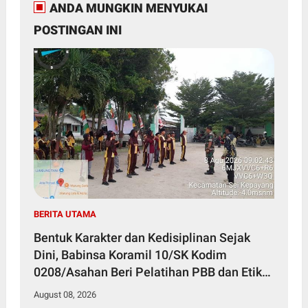
ANDA MUNGKIN MENYUKAI
POSTINGAN INI
BERITA UTAMA
Bentuk Karakter dan Kedisiplinan Sejak
Dini, Babinsa Koramil 10/SK Kodim
0208/Asahan Beri Pelatihan PBB dan Etika
Bagi Siswa MIN 7 Pertahanan
August 08, 2026