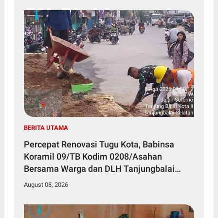
BERITA UTAMA
Percepat Renovasi Tugu Kota, Babinsa
Koramil 09/TB Kodim 0208/Asahan
Bersama Warga dan DLH Tanjungbalai
Gelar Gotong Royong
August 08, 2026