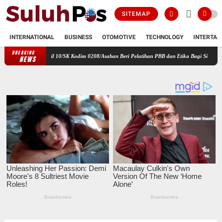
SITEMAP
INTERNATIONAL
BUSINESS
OTOMOTIVE
TECHNOLOGY
INTERTAI
BREAKING
sa Koramil 10/SK Kodim 0208/Asahan Beri Pelatihan PBB dan Etika Bagi Siswa MIN 7 Pertahan
NEWS