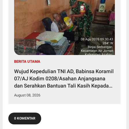
BERITA UTAMA
Wujud Kepedulian TNI AD, Babinsa Koramil
07/AJ Kodim 0208/Asahan Anjangsana
dan Serahkan Bantuan Tali Kasih Kepada
Lansia Usia 97 Tahun
August 08, 2026
0 KOMENTAR