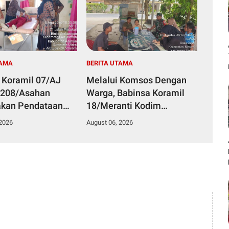
TAMA
BERITA UTAMA
 Koramil 07/AJ
Melalui Komsos Dengan
0208/Asahan
Warga, Babinsa Koramil
akan Pendataan
18/Meranti Kodim
g Dengan Pegawai
0208/Asahan Himbau
 2026
August 06, 2026
an Di Puskesmas
Jaga ebersihan Dan
Kamtibmas