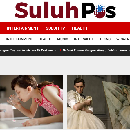
INTERTAINMENT
SULUH TV
HEALTH
INTERTAINMENT
HEALTH
MUSIC
INTERAKTIF
TEKNO
WISATA
 Kesehatan Di Puskesmas
Melalui Komsos Dengan Warga, Babinsa Koramil 18/Meranti K