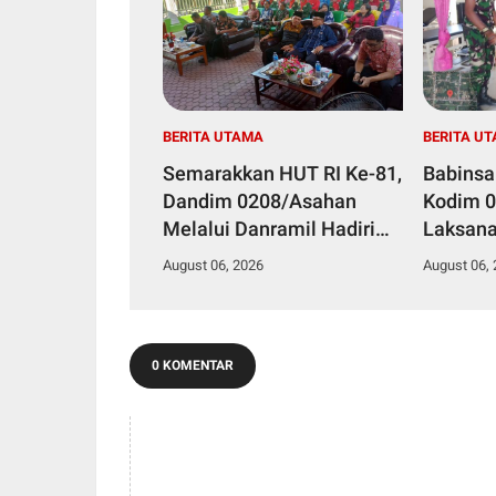
BERITA UTAMA
BERITA U
Semarakkan HUT RI Ke-81,
Babinsa
Dandim 0208/Asahan
Kodim 
Melalui Danramil Hadiri
Laksan
Aksi Donor Darah di Kantor
Stuntin
August 06, 2026
August 06,
Kemenag Asahan
Kesehat
0 KOMENTAR