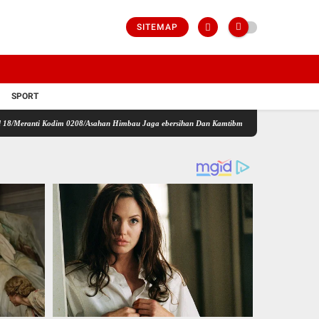
SITEMAP
SPORT
odim 0208/Asahan Himbau Jaga ebersihan Dan Kamtibmas
Jalin Silaturahmi Lewat Kom