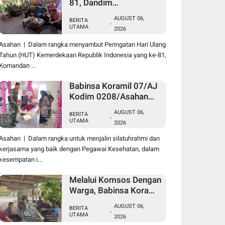
81, Dandim
0208/Asahan Melalui
AUGUST 06,
BERITA
Danramil Hadiri Aksi
-
UTAMA
2026
Donor Darah di Kantor
Kemenag Asahan
Asahan | Dalam rangka menyambut Peringatan Hari Ulang
Tahun (HUT) Kemerdekaan Republik Indonesia yang ke-81,
Komandan ...
Babinsa Koramil 07/AJ
Kodim 0208/Asahan
Laksanakan Pendataan
AUGUST 06,
BERITA
Stunting Dengan
-
UTAMA
2026
Pegawai Kesehatan Di
Puskesmas
Asahan | Dalam rangka untuk menjalin silatuhrahmi dan
kerjasama yang baik dengan Pegawai Kesehatan, dalam
kesempatan i...
Melalui Komsos Dengan
Warga, Babinsa Koramil
18/Meranti Kodim
AUGUST 06,
BERITA
0208/Asahan Himbau
-
UTAMA
2026
Jaga ebersihan Dan